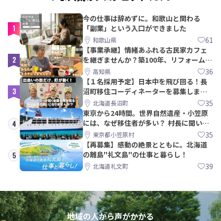
今の仕事は辞めずに。和歌山と関わる
1
「副業」という入口ができました
61
和歌山県
【事業承継】情緒あふれる古民家カフェ
2
を継ぎませんか？築100年、リフォームか
ら約10年！
36
高知県
【１名採用予定】日本中を飛び回る！長
3
沼町移住コーディネーターを募集しま
す！
35
北海道長沼町
東京から24時間。世界自然遺産・小笠原
には、なぜ移住者が多い？ 村長に聞いて
4
みた
35
東京都小笠原村
【再募集】感動の絶景とともに。北海道
の離島"礼文島"の仕事と暮らし！
5
39
北海道礼文町
地域の人から声がかかる