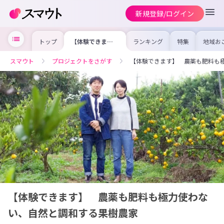
新規登録/ログイン
トップ
【体験できま
ランキング
特集
地域お
す】 農薬も肥料
の求人
も極力使わない、
を集め
自然と調和する果
事内容
スマウト
プロジェクトをさがす
【体験できます】 農薬も肥料も
樹農家
を比較
合った
けよう
【体験できます】 農薬も肥料も極力使わな
い、自然と調和する果樹農家