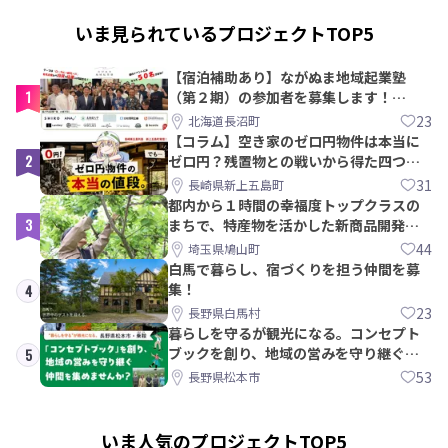
いま見られているプロジェクトTOP5
【宿泊補助あり】ながぬま地域起業塾
1
（第２期）の参加者を募集します！
【8/21〆】
23
北海道長沼町
【コラム】空き家のゼロ円物件は本当に
2
ゼロ円？残置物との戦いから得た四つの
教訓｜新上五島町
31
長崎県新上五島町
都内から１時間の幸福度トップクラスの
3
まちで、特産物を活かした新商品開発＆
PRメンバー募集！
44
埼玉県鳩山町
白馬で暮らし、宿づくりを担う仲間を募
集！
4
23
長野県白馬村
暮らしを守るが観光になる。コンセプト
ブックを創り、地域の営みを守り継ぐ仲
5
間を集めませんか？
53
長野県松本市
いま人気のプロジェクトTOP5