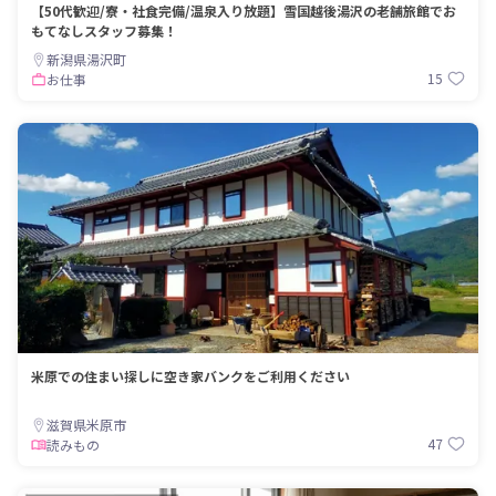
【50代歓迎/寮・社食完備/温泉入り放題】雪国越後湯沢の老舗旅館でお
もてなしスタッフ募集！
新潟県湯沢町
15
お仕事
米原での住まい探しに空き家バンクをご利用ください
滋賀県米原市
47
読みもの