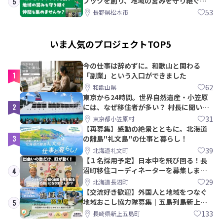
ブックを創り、地域の営みを守り継ぐ仲
5
間を集めませんか？
53
長野県松本市
いま人気のプロジェクトTOP5
今の仕事は辞めずに。和歌山と関わる
1
「副業」という入口ができました
62
和歌山県
東京から24時間。世界自然遺産・小笠原
2
には、なぜ移住者が多い？ 村長に聞いて
みた
31
東京都小笠原村
【再募集】感動の絶景とともに。北海道
3
の離島"礼文島"の仕事と暮らし！
39
北海道礼文町
【１名採用予定】日本中を飛び回る！長
沼町移住コーディネーターを募集しま
4
す！
29
北海道長沼町
【交流好き歓迎】外国人と地域をつなぐ
地域おこし協力隊募集｜五島列島新上五
5
島町
133
長崎県新上五島町