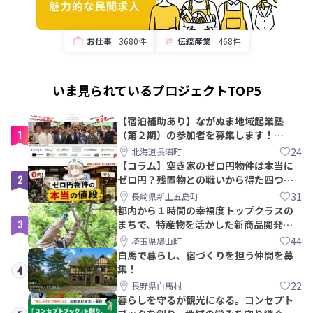
お仕事
3680件
伝統産業
468件
いま見られているプロジェクトTOP5
【宿泊補助あり】ながぬま地域起業塾
1
（第２期）の参加者を募集します！
【8/21〆】
24
北海道長沼町
【コラム】空き家のゼロ円物件は本当に
2
ゼロ円？残置物との戦いから得た四つの
教訓｜新上五島町
31
長崎県新上五島町
都内から１時間の幸福度トップクラスの
3
まちで、特産物を活かした新商品開発＆
PRメンバー募集！
44
埼玉県鳩山町
白馬で暮らし、宿づくりを担う仲間を募
集！
4
22
長野県白馬村
暮らしを守るが観光になる。コンセプト