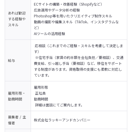
ECサイトの構築・改善経験（Shopifyなど）

広告運用やデータ分析の経験

あれば歓迎
Photoshop等を用いたクリエイティブ制作スキル

する経験や
動画の撮影や編集スキル（TikTok、インスタグラムな
スキル
ど）

AIツールの活用経験
 応相談（これまでのご経験・スキルを考慮して決定しま
す）

 ※住宅手当（家賃の約半額を会社負担／要相談）、交通
給与
費支給、引っ越し手当（要相談）など、移住をサポート
する制度があります。資格取得の支援にも柔軟に対応し
ています。
雇用形態

雇用形態・
 正社員

勤務時間
勤務時間

 詳細は面談にてご案内します。
募集者 / 主
株式会社ラッキーアンドカンパニー
催者