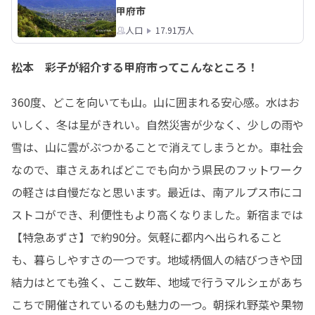
甲府市
人口
17.91万人
松本 彩子が紹介する甲府市ってこんなところ！
360度、どこを向いても山。山に囲まれる安心感。水はお
いしく、冬は星がきれい。自然災害が少なく、少しの雨や
雪は、山に雲がぶつかることで消えてしまうとか。車社会
なので、車さえあればどこでも向かう県民のフットワーク
の軽さは自慢だなと思います。最近は、南アルプス市にコ
ストコができ、利便性もより高くなりました。新宿までは
【特急あずさ】で約90分。気軽に都内へ出られること
も、暮らしやすさの一つです。地域柄個人の結びつきや団
結力はとても強く、ここ数年、地域で行うマルシェがあち
こちで開催されているのも魅力の一つ。朝採れ野菜や果物