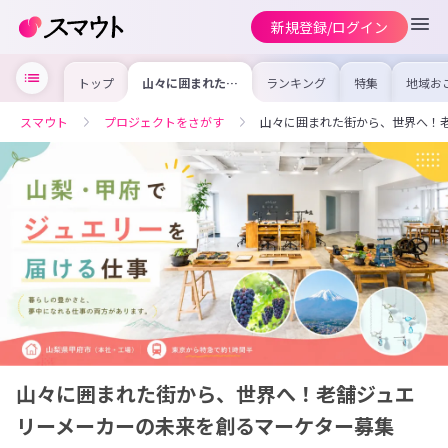
新規登録/ログイン
トップ
山々に囲まれた街
ランキング
特集
地域お
から、世界へ！老
の求人
舗ジュエリーメー
を集め
カーの未来を創る
事内容
スマウト
プロジェクトをさがす
山々に囲まれた街から、世界へ！
マーケター募集
を比較
合った
けよう
山々に囲まれた街から、世界へ！老舗ジュエ
リーメーカーの未来を創るマーケター募集