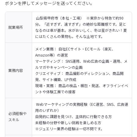
ボタンを押してメッセージを送ってください。
 山梨県甲府市（本社・工場）  ※東京から特急で約90
分。「近すぎず、遠すぎず」の絶妙な距離感です。足と
就業場所
なるのは車が基本。水がおいしく、冬は星がきれい！夏
にはたくさんの果物も。そんな土地です。
メイン業務： 自社ECサイト・ECモール（楽天、
Amazon等）の運営

マーケティング： SNS運用、Web広告の企画・運用、メ
ルマガやキャンペーンの企画

業務内容
クリエイティブ： 商品撮影のディレクション、商品開
発、サイト構築、LP作成

現場・実務： 商品の検品・梱包・発送、オフラインイベ
ントや体験工房での接客
 Webマーケティングの実務経験（EC運営、SNS、広告運
用のいずれか）

必須経験や
自発的に課題を見つけ、主体的に行動できる方

スキル
未経験の分野や新しい挑戦を楽しめる方

※ジュエリー業界の経験は一切不問です。