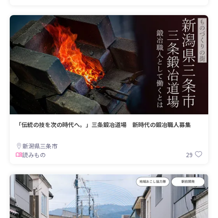
「伝統の技を次の時代へ。」三条鍛冶道場 新時代の鍛冶職人募集
新潟県三条市
29
読みもの