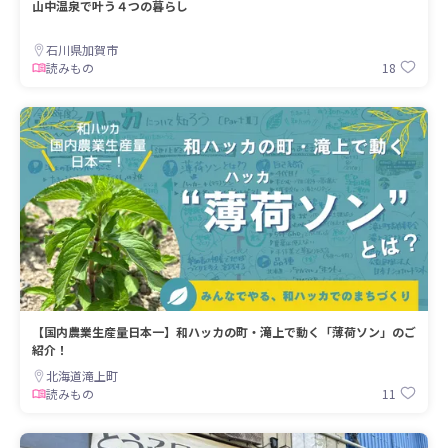
山中温泉で叶う４つの暮らし
石川県加賀市
18
読みもの
【国内農業生産量日本一】和ハッカの町・滝上で動く「薄荷ソン」のご
紹介！
北海道滝上町
11
読みもの