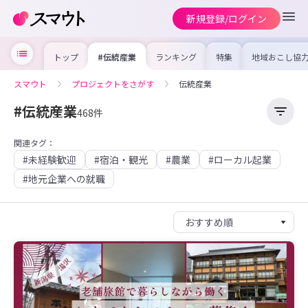
新規登録/ログイン
トップ
#伝統産業
ランキング
特集
地域おこし協
の求人やイベ
を集めました
事内容や募集
スマウト
プロジェクトをさがす
伝統産業
を比較して自
合った地域を
けよう
#伝統産業
468件
関連タグ：
#未経験歓迎
#宿泊・観光
#農業
#ローカル起業
#地元企業への就職