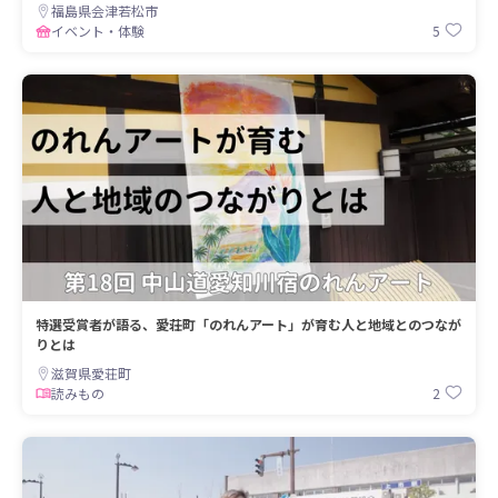
福島県会津若松市
5
イベント・体験
特選受賞者が語る、愛荘町「のれんアート」が育む人と地域とのつなが
りとは
滋賀県愛荘町
2
読みもの