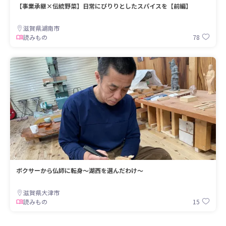
【事業承継×伝統野菜】日常にぴりりとしたスパイスを【前編】
滋賀県湖南市
78
読みもの
ボクサーから仏師に転身〜湖西を選んだわけ〜
滋賀県大津市
15
読みもの