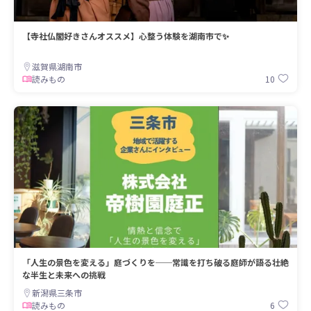
【寺社仏閣好きさんオススメ】心整う体験を湖南市で✨
滋賀県湖南市
10
読みもの
「人生の景色を変える」庭づくりを──常識を打ち破る庭師が語る壮絶
な半生と未来への挑戦
新潟県三条市
6
読みもの