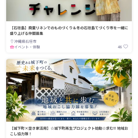
【石垣島】廃棄リネンでのものづくり＆冬の石垣島てづくり市を一緒に
盛り上げる仲間募集
沖縄県石垣市
46
イベント・体験
【城下町×空き家活用】☆城下町再生プロジェクト始動☆求む!! 地域お
こし協力隊！