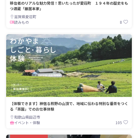
移住者のリアルな魅力発信！思いたったが愛荘町 １９４年の歴史をも
つ酒蔵「藤居本家」
滋賀県愛荘町
8
読みもの
【体験できます】神宿る熊野の山頂で、地域に伝わる特別な番茶をつく
る「茶園」でのお仕事体験
和歌山県田辺市
105
イベント・体験