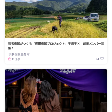
若者帝国がつくる「棚田帝国プロジェクト」半農半Ｘ 創業メンバー募
集！
新潟県三条市
34
お仕事