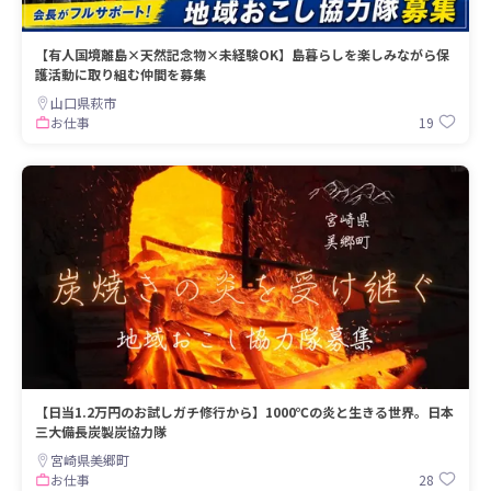
【有人国境離島×天然記念物×未経験OK】島暮らしを楽しみながら保
護活動に取り組む仲間を募集
山口県萩市
19
お仕事
【日当1.2万円のお試しガチ修行から】1000℃の炎と生きる世界。日本
三大備長炭製炭協力隊
宮崎県美郷町
28
お仕事