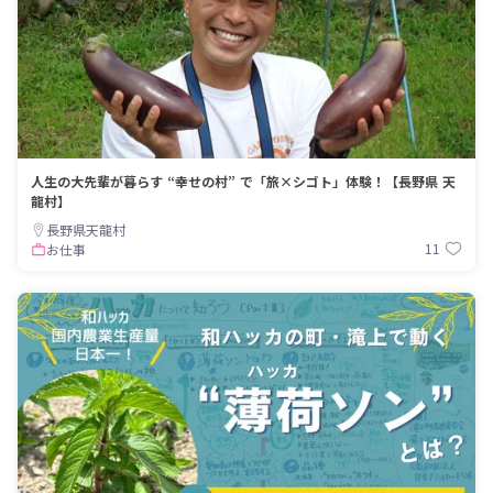
人生の大先輩が暮らす “幸せの村” で「旅×シゴト」体験！【長野県 天
龍村】
長野県天龍村
11
お仕事