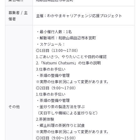
募集者 / 主
主催：わかやまキャリアチェンジ応援プロジェクト
催者
・最小催行人数：1名

・解散場所：和歌山県田辺市本宮町

・スケジュール：

◎1日目（13:00～17:00）

1.ごあいさつ、やりたいことや目的の確認

2.「Natsumi Chatsumi」の仕事の説明

3.仕事のお手伝い

・茶畑の整備や管理

※実際の仕事状況によって変更があります。
◎2日目（9:00～17:00）

1.仕事のお手伝い

・茶畑の整備や管理

その他
・釜炒り茶の製造方法を学ぶ

（天日干しや機械による釜炒りなど）

2.茶粥体験

・郷土料理の茶粥作りと試食

※実際の仕事状況によって変更があります。
◎3日目（9:00～15:00）
