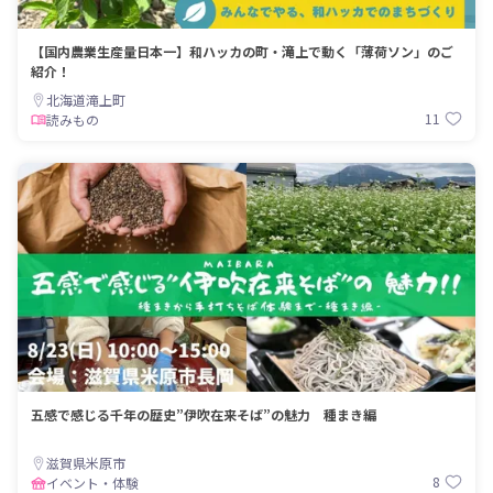
【国内農業生産量日本一】和ハッカの町・滝上で動く「薄荷ソン」のご
紹介！
北海道滝上町
11
読みもの
五感で感じる千年の歴史”伊吹在来そば”の魅力 種まき編
滋賀県米原市
8
イベント・体験