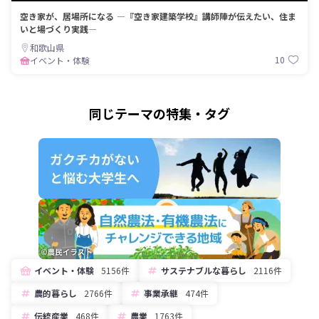
空き家が、居場所になる ―『空き家建築学校』講師陣が伝えたい、住ま
いと場づくり実践―
和歌山県
10
イベント・体験
同じテーマの特集・タグ
イベント・体験
5156件
サステナブルな暮らし
2116件
農的暮らし
2766件
事業承継
474件
伝統産業
468件
農業
1763件