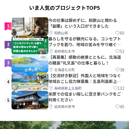
いま人気のプロジェクトTOP5
今の仕事は辞めずに。和歌山と関わる
1
「副業」という入口ができました
60
和歌山県
暮らしを守るが観光になる。コンセプト
2
ブックを創り、地域の営みを守り継ぐ仲
間を集めませんか？
52
長野県松本市
【再募集】感動の絶景とともに。北海道
3
の離島"礼文島"の仕事と暮らし！
38
北海道礼文町
【交流好き歓迎】外国人と地域をつなぐ
地域おこし協力隊募集｜五島列島新上五
4
島町
132
長崎県新上五島町
米原での住まい探しに空き家バンクをご
利用ください
5
45
滋賀県米原市