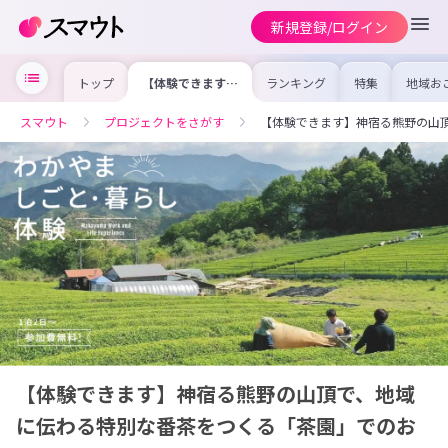
新規登録/ログイン
トップ
【体験できます】
ランキング
特集
地域お
神宿る熊野の山頂
の求人
で、地域に伝わる
を集め
特別な番茶をつく
事内容
スマウト
プロジェクトをさがす
【体験できます】神宿る熊野の山
る「茶園」でのお
を比較
仕事体験
合った
けよう
【体験できます】神宿る熊野の山頂で、地域
に伝わる特別な番茶をつくる「茶園」でのお