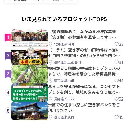
いま見られているプロジェクトTOP5
【宿泊補助あり】ながぬま地域起業塾
1
（第２期）の参加者を募集します！
【8/21〆】
23
北海道長沼町
【コラム】空き家のゼロ円物件は本当に
2
ゼロ円？残置物との戦いから得た四つの
教訓｜新上五島町
31
長崎県新上五島町
都内から１時間の幸福度トップクラスの
3
まちで、特産物を活かした新商品開発＆
PRメンバー募集！
44
埼玉県鳩山町
暮らしを守るが観光になる。コンセプト
ブックを創り、地域の営みを守り継ぐ仲
4
間を集めませんか？
52
長野県松本市
米原での住まい探しに空き家バンクをご
利用ください
5
45
滋賀県米原市