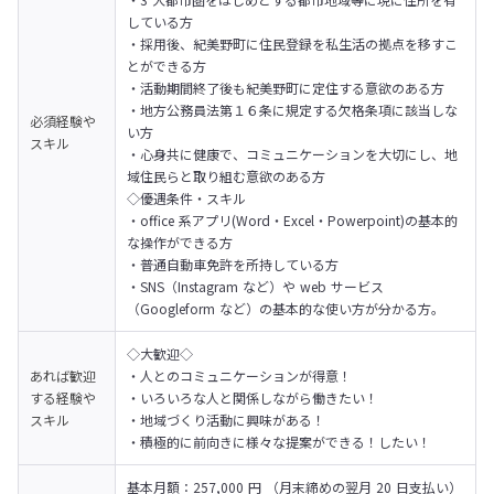
している方

・採用後、紀美野町に住民登録を私生活の拠点を移すこ
とができる方

・活動期間終了後も紀美野町に定住する意欲のある方

・地方公務員法第１６条に規定する欠格条項に該当しな
必須経験や
い方

スキル
・心身共に健康で、コミュニケーションを大切にし、地
域住民らと取り組む意欲のある方

◇優遇条件・スキル

・office 系アプリ(Word・Excel・Powerpoint)の基本的
な操作ができる方

・普通自動車免許を所持している方

・SNS（Instagram など）や web サービス
（Googleform など）の基本的な使い方が分かる方。
◇大歓迎◇

あれば歓迎
・人とのコミュニケーションが得意！

する経験や
・いろいろな人と関係しながら働きたい！

スキル
・地域づくり活動に興味がある！

・積極的に前向きに様々な提案ができる！したい！
基本月額：257,000 円 （月末締めの翌月 20 日支払い）
