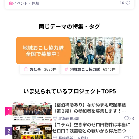
16
イベント・体験
同じテーマの特集・タグ
お仕事
3680件
地域おこし協力隊
6946件
いま見られているプロジェクトTOP5
【宿泊補助あり】ながぬま地域起業塾
1
（第２期）の参加者を募集します！
【8/21〆】
23
北海道長沼町
【コラム】空き家のゼロ円物件は本当に
2
ゼロ円？残置物との戦いから得た四つの
教訓｜新上五島町
31
長崎県新上五島町