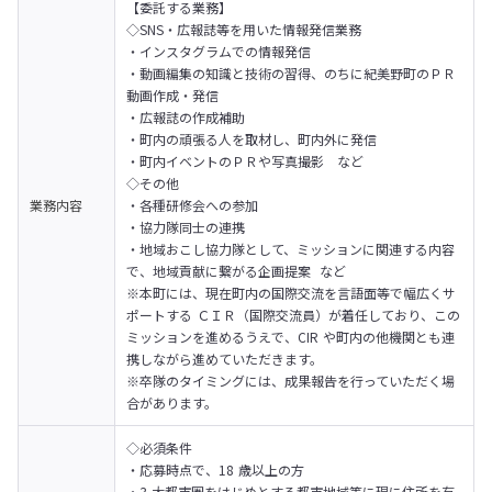
【委託する業務】

◇SNS・広報誌等を用いた情報発信業務

・インスタグラムでの情報発信

・動画編集の知識と技術の習得、のちに紀美野町のＰＲ
動画作成・発信

・広報誌の作成補助

・町内の頑張る人を取材し、町内外に発信

・町内イベントのＰＲや写真撮影　など
◇その他

業務内容
・各種研修会への参加

・協力隊同士の連携

・地域おこし協力隊として、ミッションに関連する内容
で、地域貢献に繋がる企画提案  など

※本町には、現在町内の国際交流を言語面等で幅広くサ
ポートする ＣＩＲ（国際交流員）が着任しており、この
ミッションを進めるうえで、CIR や町内の他機関とも連
携しながら進めていただきます。

※卒隊のタイミングには、成果報告を行っていただく場
合があります。
◇必須条件

・応募時点で、18 歳以上の方

・3 大都市圏をはじめとする都市地域等に現に住所を有