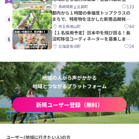
島町
133
長崎県新上五島町
都内から１時間の幸福度トップクラスの
まちで、特産物を活かした新商品開発＆
4
PRメンバー募集！
44
埼玉県鳩山町
【１名採用予定】日本中を飛び回る！長
沼町移住コーディネーターを募集しま
5
す！
24
北海道長沼町
地域の人から声がかかる
地域とつながるプラットフォーム
新規ユーザー登録（無料）
ユーザー(地域に行きたい人)の方