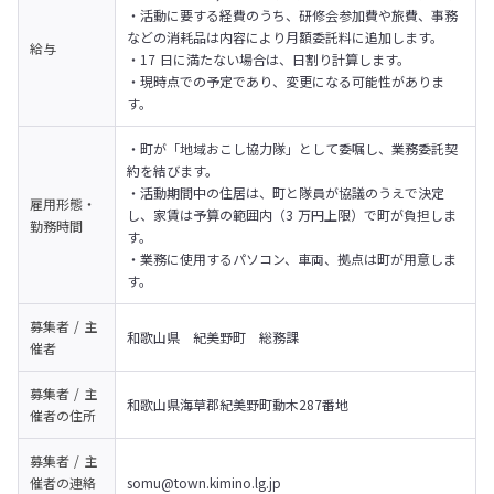
・活動に要する経費のうち、研修会参加費や旅費、事務
などの消耗品は内容により月額委託料に追加します。

給与
・17 日に満たない場合は、日割り計算します。

・現時点での予定であり、変更になる可能性がありま
す。
・町が「地域おこし協力隊」として委嘱し、業務委託契
約を結びます。

・活動期間中の住居は、町と隊員が協議のうえで決定
雇用形態・
し、家賃は予算の範囲内（3 万円上限）で町が負担しま
勤務時間
す。

・業務に使用するパソコン、車両、拠点は町が用意しま
す。
募集者 / 主
和歌山県　紀美野町　総務課
催者
募集者 / 主
和歌山県海草郡紀美野町動木287番地
催者の
住所
募集者 / 主
催者の
連絡
somu@town.kimino.lg.jp