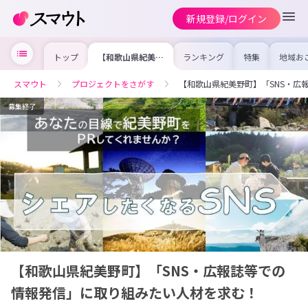
新規登録/ログイン
トップ
【和歌山県紀美野
ランキング
特集
地域お
町】「SNS・広
の求人
報誌等での情報発
を集め
信」に取り組みた
事内容
スマウト
プロジェクトをさがす
【和歌山県紀美野町】「SNS・広
い人材を求む！
を比較
合った
けよう
募集終了
【和歌山県紀美野町】「SNS・広報誌等での
情報発信」に取り組みたい人材を求む！