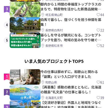
都内から１時間の幸福度トップクラスの
3
まちで、特産物を活かした新商品開発＆
PRメンバー募集！
44
埼玉県鳩山町
白馬で暮らし、宿づくりを担う仲間を募
集！
4
22
長野県白馬村
暮らしを守るが観光になる。コンセプト
ブックを創り、地域の営みを守り継ぐ仲
5
間を集めませんか？
52
長野県松本市
いま人気のプロジェクトTOP5
今の仕事は辞めずに。和歌山と関わる
1
「副業」という入口ができました
61
和歌山県
【再募集】感動の絶景とともに。北海道
2
の離島"礼文島"の仕事と暮らし！
39
北海道礼文町
【交流好き歓迎】外国人と地域をつなぐ
3
地域おこし協力隊募集｜五島列島新上五