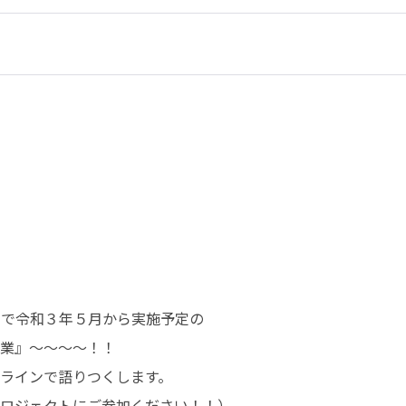
ボで令和３年５月から実施予定の

業』～～～～！！

ラインで語りつくします。

ロジェクトにご参加ください！！）