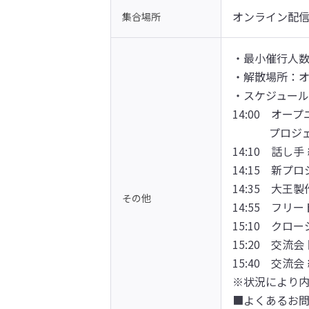
オンライン配
集合場所
・最小催行人数
・解散場所：オ
・スケジュール
14:00　オープ
　　　 プロジ
14:10　話し手 
14:15　新プロ
14:35　大王製
その他
14:55　フリー
15:10　クロ
15:20　交流会 
15:40　交流会
※状況により
■よくあるお問