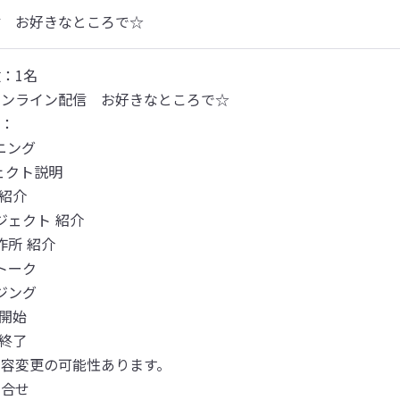
信　お好きなところで☆
：1名

ンライン配信　お好きなところで☆

：

ニング

ェクト説明

紹介

ジェクト 紹介

作所 紹介

トーク

ージング
開始

 終了
内容変更の可能性あります。
合せ
