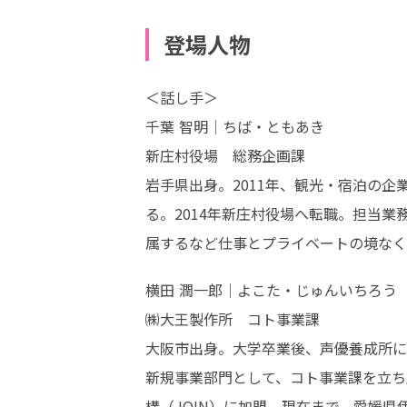
登場人物
＜話し手＞

千葉 智明｜ちば・ともあき

新庄村役場　総務企画課

岩手県出身。2011年、観光・宿泊の
る。2014年新庄村役場へ転職。担当
属するなど仕事とプライベートの境なく
横田 潤一郎｜よこた・じゅんいちろう

㈱大王製作所　コト事業課

大阪市出身。大学卒業後、声優養成所に通
新規事業部門として、コト事業課を立ち
構（JOIN）に加盟。現在まで、愛媛