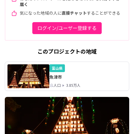
届く
気になった地域の人に
直接チャット
することができる
ログイン/ユーザー登録する
このプロジェクトの地域
富山県
魚津市
人口
3.85万人