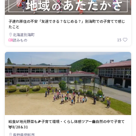
子連れ移住の不安「友達できる？なじめる？」別海町での子育てで感じ
たこと
北海道別海町
15
読みもの
給食🥢地元野菜も🌽子育て環境・くらし体感ツアー🏫自然の中で子育て
🦌8/28＆31
長野県伊那市