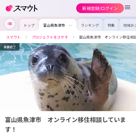
新規登録/ログイン
トップ
富山県魚津市 オ
ランキング
特集
地域お
ンライン移住相談
の求人
しています！
を集め
事内容
スマウト
プロジェクトをさがす
富山県魚津市 オンライン移住相
を比較
合った
けよう
募集終了
富山県魚津市 オンライン移住相談していま
す！