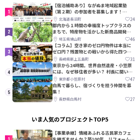
【宿泊補助あり】ながぬま地域起業塾
1
（第２期）の参加者を募集します！
【8/21〆】
24
北海道長沼町
都内から１時間の幸福度トップクラスの
2
まちで、特産物を活かした新商品開発＆
PRメンバー募集！
46
埼玉県鳩山町
【コラム】空き家のゼロ円物件は本当に
3
ゼロ円？残置物との戦いから得た四つの
教訓｜新上五島町
31
長崎県新上五島町
東京から24時間。世界自然遺産・小笠原
には、なぜ移住者が多い？ 村長に聞いて
4
みた
47
東京都小笠原村
白馬で暮らし、宿づくりを担う仲間を募
集！
5
27
長野県白馬村
いま人気のプロジェクトTOP5
【事業承継】情緒あふれる古民家カフェ
1
を継ぎませんか？築100年、リフォームか