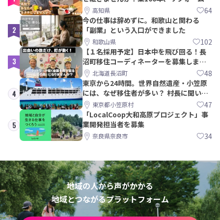
ら約10年！
64
高知県
今の仕事は辞めずに。和歌山と関わる
2
「副業」という入口ができました
102
和歌山県
【１名採用予定】日本中を飛び回る！長
3
沼町移住コーディネーターを募集しま
す！
48
北海道長沼町
東京から24時間。世界自然遺産・小笠原
には、なぜ移住者が多い？ 村長に聞いて
4
みた
47
東京都小笠原村
「LocalCoop大和高原プロジェクト」事
業開発担当者を募集
5
34
奈良県奈良市
地域の人から声がかかる
地域とつながるプラットフォーム