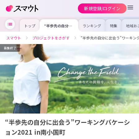
新規登録/ログイン
トップ
“半歩先の自分に
ランキング
特集
地域お
出会う”ワーキン
の求人
グバケーション
を集め
2021 in南小国町
事内容
スマウト
プロジェクトをさがす
“半歩先の自分に出会う”ワーキングバ
を比較
合った
けよう
募集終了
“半歩先の自分に出会う”ワーキングバケーシ
ョン2021 in南小国町