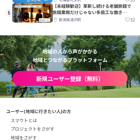
【未経験歓迎】革新し続ける老舗旅館で
旅館業務だけじゃない多能工な働き
5
方。 株式会社いせん
32
新潟県湯沢町
地域の人から声がかかる
地域とつながるプラットフォーム
新規ユーザー登録（無料）
ユーザー(地域に行きたい人)の方
スマウトとは
プロジェクトをさがす
地域をさがす