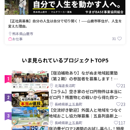
【正社員募集】自分の人生は自分で切り開く！——山鹿市移住が、人生を
変えた理由。
熊本県山鹿市
31
お仕事
いま見られているプロジェクトTOP5
【宿泊補助あり】ながぬま地域起業塾
1
（第２期）の参加者を募集します！
【8/21〆】
21
北海道長沼町
【コラム】空き家のゼロ円物件は本当に
2
ゼロ円？残置物との戦いから得た四つの
教訓｜新上五島町
23
長崎県新上五島町
【交流好き歓迎】外国人と地域をつなぐ
3
地域おこし協力隊募集｜五島列島新上五
島町
117
長崎県新上五島町
宿泊費ゼロで2週間のお試し暮らし！特産