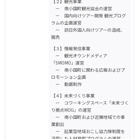
【２】観光事業

　ー　南小国町観光協会の運営

　ー　国内向けツアー開発 観光プログ
ラムの企画運営

　ー　訪日外国人向けツアーの造成、
販売
【３】情報発信事業

　ー　観光オウンドメディア
「SMOMO」運営

　ー　南小国町に関わる広報およびプ
ロモーション企画

　ー　動画制作
【４】未来づくり事業

　ー　コワーキングスペース「未来づく
り拠点MOG」の運営

　ー　南小国町および近隣地域での事
業創出

　ー　起業型地域おこし協力隊制度を
活用した人材発掘プログラムの運営 