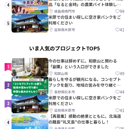
品「なると金時」の農業バイト体験して
4
みませんか？
99
徳島県鳴門市
米原での住まい探しに空き家バンクをご
利用ください
5
41
滋賀県米原市
いま人気のプロジェクトTOP5
今の仕事は辞めずに。和歌山と関わる
1
「副業」という入口ができました
49
和歌山県
暮らしを守るが観光になる。コンセプト
2
ブックを創り、地域の営みを守り継ぐ仲
間を集めませんか？
44
長野県松本市
米原での住まい探しに空き家バンクをご
3
利用ください
41
滋賀県米原市
【再募集】感動の絶景とともに。北海道
の離島"礼文島"の仕事と暮らし！
4
35
北海道礼文町