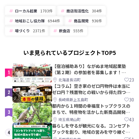
ローカル起業
1703件
商店街活性化
304件
地域おこし協力隊
6944件
商品開発
936件
場づくり
2371件
飲食店
555件
いま見られているプロジェクトTOP5
【宿泊補助あり】ながぬま地域起業塾
1
（第２期）の参加者を募集します！
【8/21〆】
23
北海道長沼町
【コラム】空き家のゼロ円物件は本当に
2
ゼロ円？残置物との戦いから得た四つの
教訓｜新上五島町
30
長崎県新上五島町
都内から１時間の幸福度トップクラスの
3
まちで、特産物を活かした新商品開発＆
PRメンバー募集！
43
埼玉県鳩山町
暮らしを守るが観光になる。コンセプト
ブックを創り、地域の営みを守り継ぐ仲
4
間を集めませんか？