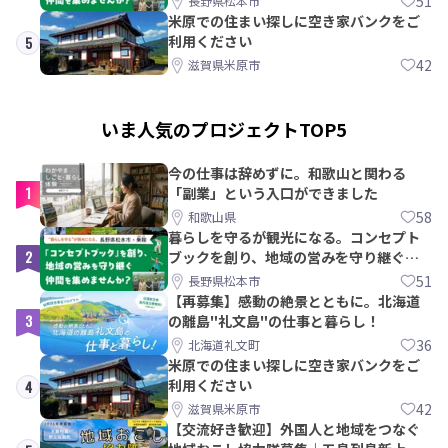
51
長野県松本市
米原での住まい探しに空き家バンクをご
利用ください
5
42
滋賀県米原市
いま人気のプロジェクトTOP5
今の仕事は辞めずに。和歌山と関わる
1
「副業」という入口ができました
58
和歌山県
暮らしを守るが観光になる。コンセプト
2
ブックを創り、地域の営みを守り継ぐ仲
間を集めませんか？
51
長野県松本市
【再募集】感動の絶景とともに。北海道
3
の離島"礼文島"の仕事と暮らし！
36
北海道礼文町
米原での住まい探しに空き家バンクをご
利用ください
4
42
滋賀県米原市
【交流好き歓迎】外国人と地域をつなぐ