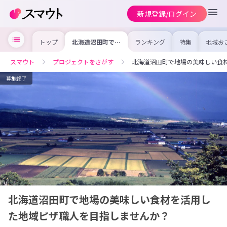
新規登録/ログイン
トップ
北海道沼田町で地
ランキング
特集
地域お
場の美味しい食材
の求人
を活用した地域ピ
を集め
ザ職人を目指しま
事内容
スマウト
プロジェクトをさがす
北海道沼田町で地場の美味しい食
せんか？
を比較
合った
けよう
募集終了
北海道沼田町で地場の美味しい食材を活用し
た地域ピザ職人を目指しませんか？