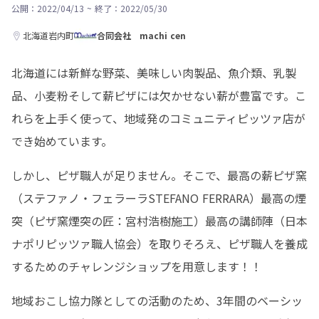
公開：2022/04/13
~
終了：2022/05/30
北海道岩内町
合同会社 machi cen
北海道には新鮮な野菜、美味しい肉製品、魚介類、乳製
品、小麦粉そして薪ピザには欠かせない薪が豊富です。こ
れらを上手く使って、地域発のコミュニティピッツァ店が
でき始めています。
しかし、ピザ職人が足りません。そこで、最高の薪ピザ窯
（ステファノ・フェラーラSTEFANO FERRARA）最高の煙
突（ピザ窯煙突の匠：宮村浩樹施工）最高の講師陣（日本
ナポリピッツァ職人協会）を取りそろえ、ピザ職人を養成
するためのチャレンジショップを用意します！！
地域おこし協力隊としての活動のため、3年間のベーシッ