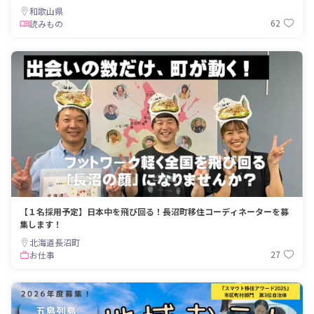
和歌山県
62
読みもの
【１名採用予定】日本中を飛び回る！長沼町移住コーディネーターを募
集します！
北海道長沼町
27
お仕事