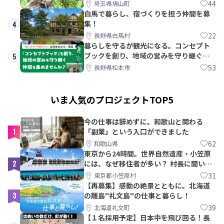
PRメンバー募集！
44
埼玉県鳩山町
白馬で暮らし、宿づくりを担う仲間を募
集！
4
22
長野県白馬村
暮らしを守るが観光になる。コンセプト
ブックを創り、地域の営みを守り継ぐ仲
5
間を集めませんか？
53
長野県松本市
いま人気のプロジェクトTOP5
今の仕事は辞めずに。和歌山と関わる
1
「副業」という入口ができました
62
和歌山県
東京から24時間。世界自然遺産・小笠原
2
には、なぜ移住者が多い？ 村長に聞いて
みた
31
東京都小笠原村
【再募集】感動の絶景とともに。北海道
3
の離島"礼文島"の仕事と暮らし！
39
北海道礼文町
【１名採用予定】日本中を飛び回る！長