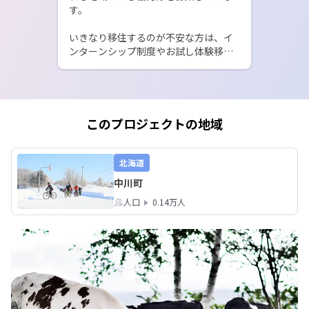
す。

いきなり移住するのが不安な方は、イ
ンターンシップ制度やお試し体験移住
制度もありますので、ぜひ各種制度の
活用もご検討ください。

〇地域おこし協力隊インターンシップ
制度

このプロジェクトの地域
2週間以上3か月以下の滞在を支援。

利用者には、参加者報償費として
12,000円/日をお支払いします。

北海道
※北海道中川町までの移動日は対象に
中川町
なりません。

人口
0.14万人