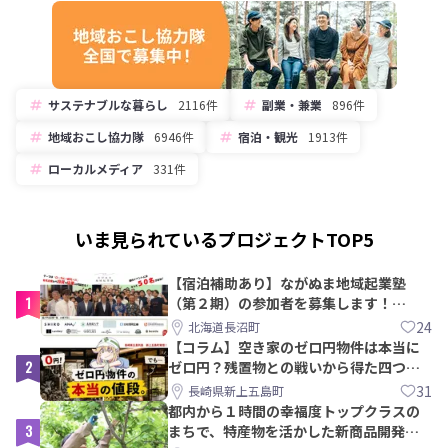
サステナブルな暮らし
2116件
副業・兼業
896件
地域おこし協力隊
6946件
宿泊・観光
1913件
ローカルメディア
331件
いま見られているプロジェクトTOP5
【宿泊補助あり】ながぬま地域起業塾
1
（第２期）の参加者を募集します！
【8/21〆】
24
北海道長沼町
【コラム】空き家のゼロ円物件は本当に
2
ゼロ円？残置物との戦いから得た四つの
教訓｜新上五島町
31
長崎県新上五島町
都内から１時間の幸福度トップクラスの
3
まちで、特産物を活かした新商品開発＆