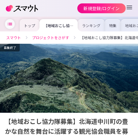
新規登録/ログイン
トップ
【地域おこし協力
ランキング
特集
地域お
隊募集】北海道中
の求人
川町の豊かな自然
を集め
を舞台に活躍する
事内容
スマウト
プロジェクトをさがす
【地域おこし協力隊募集】北海道
観光協会職員を募
を比較
集します。
合った
けよう
募集終了
【地域おこし協力隊募集】北海道中川町の豊
かな自然を舞台に活躍する観光協会職員を募