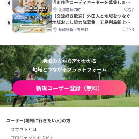
沼町移住コーディネーターを募集しま
4
す！
27
北海道長沼町
【交流好き歓迎】外国人と地域をつなぐ
地域おこし協力隊募集｜五島列島新上五
5
島町
133
長崎県新上五島町
地域の人から声がかかる
地域とつながるプラットフォーム
新規ユーザー登録（無料）
ユーザー(地域に行きたい人)の方
スマウトとは
プロジェクトをさがす