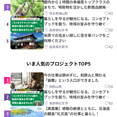
都内から１時間の幸福度トップクラスの
3
まちで、特産物を活かした新商品開発＆
PRメンバー募集！
43
埼玉県鳩山町
暮らしを守るが観光になる。コンセプト
ブックを創り、地域の営みを守り継ぐ仲
4
間を集めませんか？
50
長野県松本市
米原での住まい探しに空き家バンクをご
利用ください
5
42
滋賀県米原市
いま人気のプロジェクトTOP5
今の仕事は辞めずに。和歌山と関わる
1
「副業」という入口ができました
54
和歌山県
暮らしを守るが観光になる。コンセプト
2
ブックを創り、地域の営みを守り継ぐ仲
間を集めませんか？
50
長野県松本市
【再募集】感動の絶景とともに。北海道
3
の離島"礼文島"の仕事と暮らし！