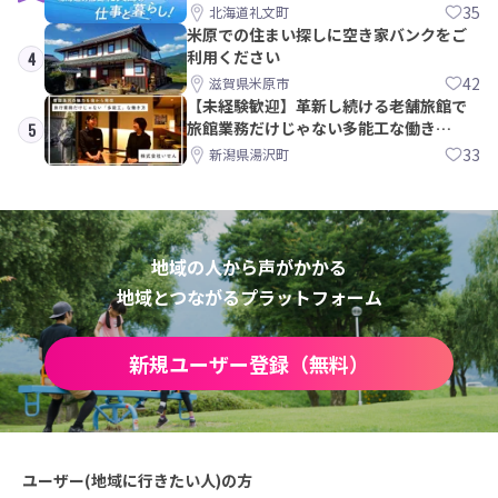
35
北海道礼文町
米原での住まい探しに空き家バンクをご
利用ください
4
42
滋賀県米原市
【未経験歓迎】革新し続ける老舗旅館で
旅館業務だけじゃない多能工な働き
5
方。 株式会社いせん
33
新潟県湯沢町
地域の人から声がかかる
地域とつながるプラットフォーム
新規ユーザー登録（無料）
ユーザー(地域に行きたい人)の方