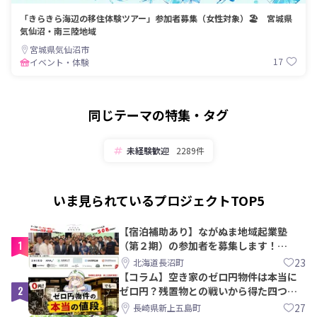
「きらきら海辺の移住体験ツアー」参加者募集（女性対象）🏖️ 宮城県
気仙沼・南三陸地域
宮城県気仙沼市
17
イベント・体験
同じテーマの特集・タグ
未経験歓迎
2289件
いま見られているプロジェクトTOP5
【宿泊補助あり】ながぬま地域起業塾
1
（第２期）の参加者を募集します！
【8/21〆】
23
北海道長沼町
【コラム】空き家のゼロ円物件は本当に
2
ゼロ円？残置物との戦いから得た四つの
教訓｜新上五島町
27
長崎県新上五島町