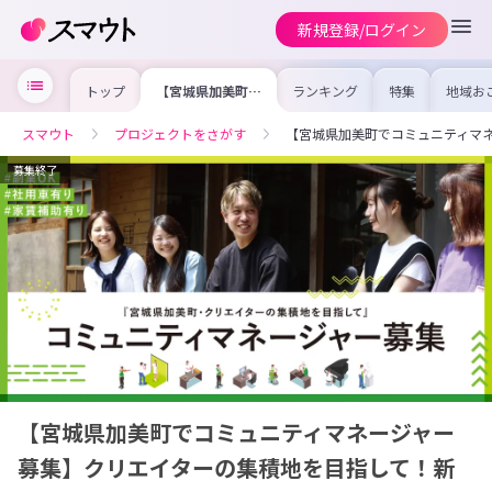
新規登録/ログイン
トップ
【宮城県加美町で
ランキング
特集
地域お
コミュニティマネ
の求人
ージャー募集】ク
を集め
リエイターの集積
事内容
スマウト
プロジェクトをさがす
【宮城県加美町でコミュニティマ
地を目指して！新
を比較
たな学びの場づく
合った
りをしたい方 大
けよう
募集終了
歓迎！！
【宮城県加美町でコミュニティマネージャー
募集】クリエイターの集積地を目指して！新