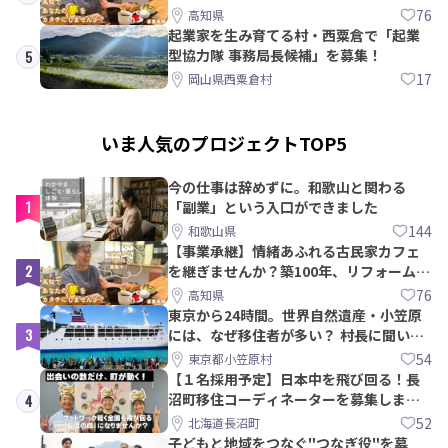
ら約10年！
76
高知県
起業家を生み育てる村・西粟倉で「起業
型協力隊 事務局長候補」を募集！
5
17
岡山県西粟倉村
いま人気のプロジェクトTOP5
今の仕事は辞めずに。和歌山と関わる
1
「副業」という入口ができました
144
和歌山県
【事業承継】情緒あふれる古民家カフェ
2
を継ぎませんか？築100年、リフォームか
ら約10年！
76
高知県
東京から24時間。世界自然遺産・小笠原
3
には、なぜ移住者が多い？ 村長に聞いて
みた
54
東京都小笠原村
【１名採用予定】日本中を飛び回る！長
沼町移住コーディネーターを募集しま
4
す！
52
北海道長沼町
子どもと地域をつなぐ"つなぎ役"を募