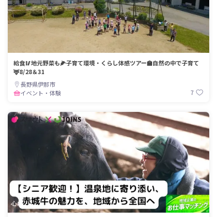
給食🥢地元野菜も🌽子育て環境・くらし体感ツアー🏫自然の中で子育て
🦌8/28＆31
長野県伊那市
7
イベント・体験