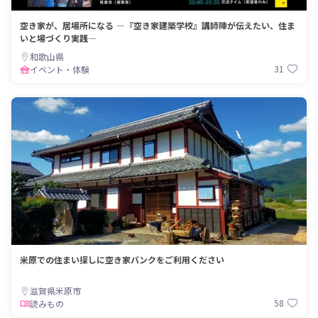
空き家が、居場所になる ―『空き家建築学校』講師陣が伝えたい、住ま
いと場づくり実践―
和歌山県
31
イベント・体験
米原での住まい探しに空き家バンクをご利用ください
滋賀県米原市
58
読みもの