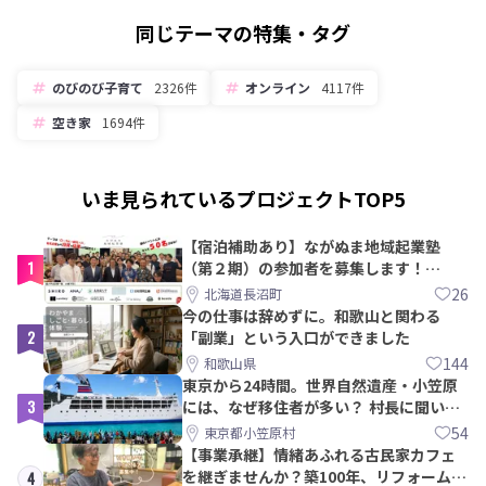
同じテーマの特集・タグ
のびのび子育て
2326件
オンライン
4117件
空き家
1694件
いま見られているプロジェクトTOP5
【宿泊補助あり】ながぬま地域起業塾
1
（第２期）の参加者を募集します！
【8/21〆】
26
北海道長沼町
今の仕事は辞めずに。和歌山と関わる
2
「副業」という入口ができました
144
和歌山県
東京から24時間。世界自然遺産・小笠原
3
には、なぜ移住者が多い？ 村長に聞いて
みた
54
東京都小笠原村
【事業承継】情緒あふれる古民家カフェ
を継ぎませんか？築100年、リフォームか
4