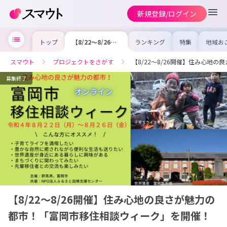
新規登録/ログイン
トップ
【8/22～8/26開
ランキング
特集
地域お
催】住み心地の良
の求人
さが魅力の都市！
を集め
「富岡市移住相談
事内容
スマウト
プロジェクトをさがす
【8/22～8/26開催】住み心地
ウィーク」を開
を比較
催！
合った
けよう
募集終了
【8/22～8/26開催】住み心地の良さが魅力の
都市！「富岡市移住相談ウィーク」を開催！