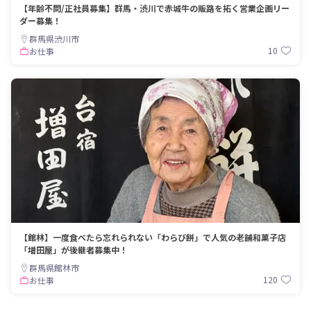
【年齢不問/正社員募集】群馬・渋川で赤城牛の販路を拓く営業企画リー
ダー募集！
群馬県渋川市
10
お仕事
【館林】一度食べたら忘れられない「わらび餅」で人気の老舗和菓子店
「増田屋」が後継者募集中！
群馬県館林市
120
お仕事