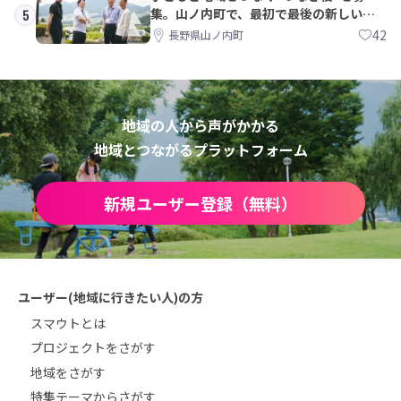
集。山ノ内町で、最初で最後の新しい学
5
校づくりを一緒に
42
長野県山ノ内町
地域の人から声がかかる
地域とつながるプラットフォーム
新規ユーザー登録（無料）
ユーザー(地域に行きたい人)の方
スマウトとは
プロジェクトをさがす
地域をさがす
特集テーマからさがす