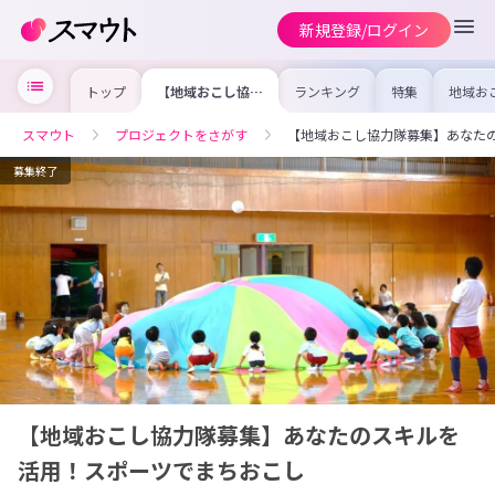
新規登録/ログイン
トップ
【地域おこし協力
ランキング
特集
地域お
隊募集】あなたの
の求人
スキルを活用！ス
を集め
ポーツでまちおこ
事内容
スマウト
プロジェクトをさがす
【地域おこし協力隊募集】あなた
し
を比較
合った
けよう
募集終了
【地域おこし協力隊募集】あなたのスキルを
活用！スポーツでまちおこし