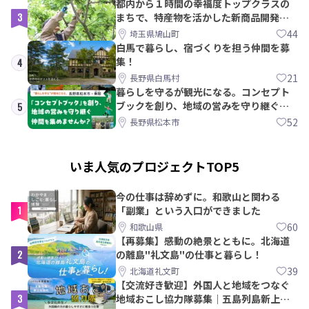
都内から１時間の幸福度トップクラスの
3
まちで、特産物を活かした新商品開発＆
PRメンバー募集！
44
埼玉県鳩山町
白馬で暮らし、宿づくりを担う仲間を募
集！
4
21
長野県白馬村
暮らしを守るが観光になる。コンセプト
ブックを創り、地域の営みを守り継ぐ仲
5
間を集めませんか？
52
長野県松本市
いま人気のプロジェクトTOP5
今の仕事は辞めずに。和歌山と関わる
1
「副業」という入口ができました
60
和歌山県
【再募集】感動の絶景とともに。北海道
2
の離島"礼文島"の仕事と暮らし！
39
北海道礼文町
【交流好き歓迎】外国人と地域をつなぐ
3
地域おこし協力隊募集｜五島列島新上五