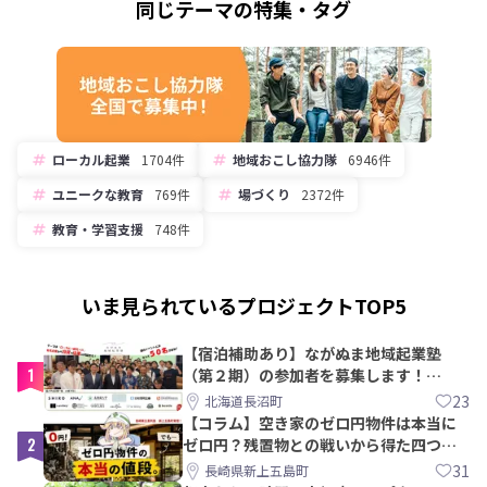
同じテーマの特集・タグ
ローカル起業
1704件
地域おこし協力隊
6946件
ユニークな教育
769件
場づくり
2372件
教育・学習支援
748件
いま見られているプロジェクトTOP5
【宿泊補助あり】ながぬま地域起業塾
1
（第２期）の参加者を募集します！
【8/21〆】
23
北海道長沼町
【コラム】空き家のゼロ円物件は本当に
2
ゼロ円？残置物との戦いから得た四つの
教訓｜新上五島町
31
長崎県新上五島町