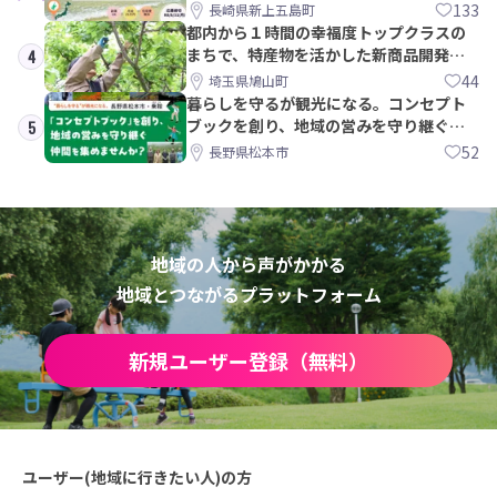
島町
133
長崎県新上五島町
都内から１時間の幸福度トップクラスの
まちで、特産物を活かした新商品開発＆
4
PRメンバー募集！
44
埼玉県鳩山町
暮らしを守るが観光になる。コンセプト
ブックを創り、地域の営みを守り継ぐ仲
5
間を集めませんか？
52
長野県松本市
地域の人から声がかかる
地域とつながるプラットフォーム
新規ユーザー登録（無料）
ユーザー(地域に行きたい人)の方