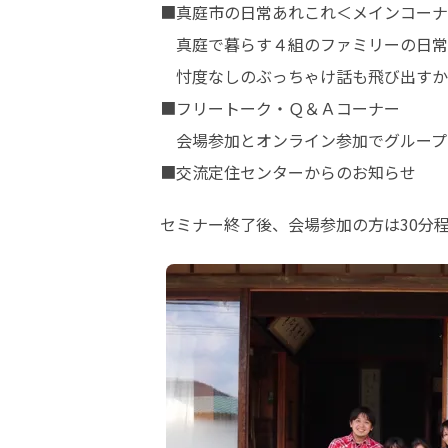
■真庭市の日常あれこれ＜メインコーナ
　真庭で暮らす４組のファミリーの日常
　忖度なしのぶっちゃけ話も飛び出すか
■フリートーク・Ｑ＆Ａコーナー

　会場参加とオンライン参加でグループ
■交流定住センターからのお知らせ
セミナー終了後、会場参加の方は30分