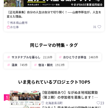
【正社員募集】自分の人生は自分で切り開く！——山鹿市移住が、人生を
変えた理由。
熊本県山鹿市
31
お仕事
同じテーマの特集・タグ
サステナブルな暮らし
2116件
おひとりさま移住
2465件
温泉
745件
宿泊・観光
1913件
いま見られているプロジェクトTOP5
【宿泊補助あり】ながぬま地域起業塾
1
（第２期）の参加者を募集します！
【8/21〆】
23
北海道長沼町
【コラム】空き家のゼロ円物件は本当に