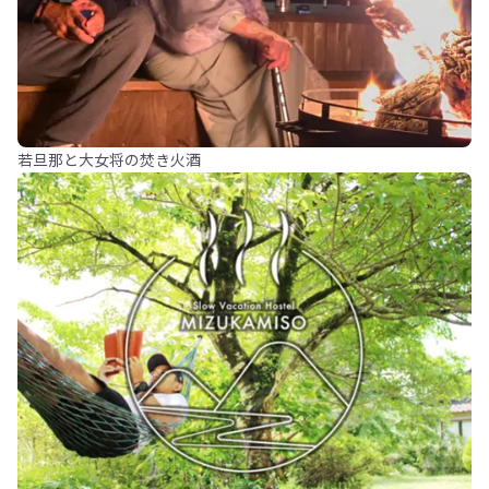
若旦那と大女将の焚き火酒