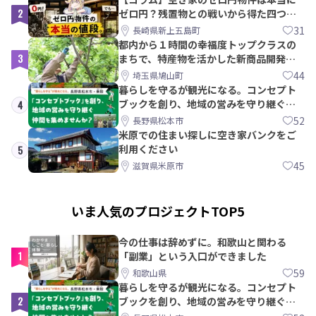
2
ゼロ円？残置物との戦いから得た四つの
教訓｜新上五島町
31
長崎県新上五島町
都内から１時間の幸福度トップクラスの
3
まちで、特産物を活かした新商品開発＆
PRメンバー募集！
44
埼玉県鳩山町
暮らしを守るが観光になる。コンセプト
ブックを創り、地域の営みを守り継ぐ仲
4
間を集めませんか？
52
長野県松本市
米原での住まい探しに空き家バンクをご
利用ください
5
45
滋賀県米原市
いま人気のプロジェクトTOP5
今の仕事は辞めずに。和歌山と関わる
1
「副業」という入口ができました
59
和歌山県
暮らしを守るが観光になる。コンセプト
2
ブックを創り、地域の営みを守り継ぐ仲
間を集めませんか？