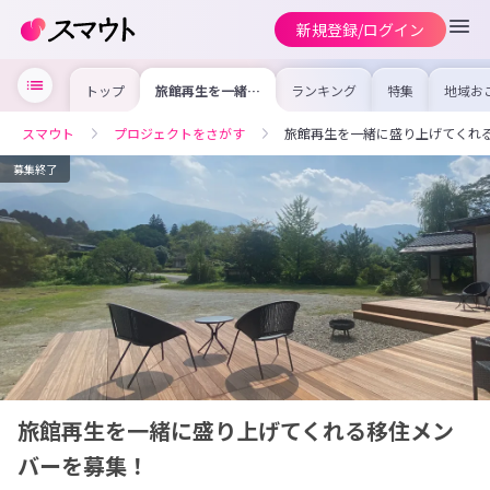
新規登録/ログイン
トップ
旅館再生を一緒に
ランキング
特集
地域お
盛り上げてくれる
の求人
移住メンバーを募
を集め
集！
事内容
スマウト
プロジェクトをさがす
旅館再生を一緒に盛り上げてくれ
を比較
合った
けよう
募集終了
旅館再生を一緒に盛り上げてくれる移住メン
バーを募集！