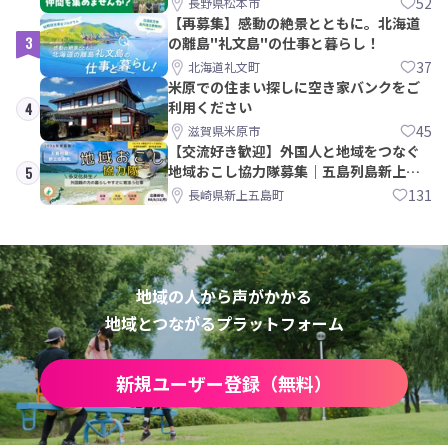
52
長野県松本市
【再募集】感動の絶景とともに。北海道
3
の離島"礼文島"の仕事と暮らし！
37
北海道礼文町
米原での住まい探しに空き家バンクをご
利用ください
4
45
滋賀県米原市
【交流好き歓迎】外国人と地域をつなぐ
地域おこし協力隊募集｜五島列島新上五
5
島町
131
長崎県新上五島町
地域の人から声がかかる
地域とつながるプラットフォーム
新規ユーザー登録（無料）