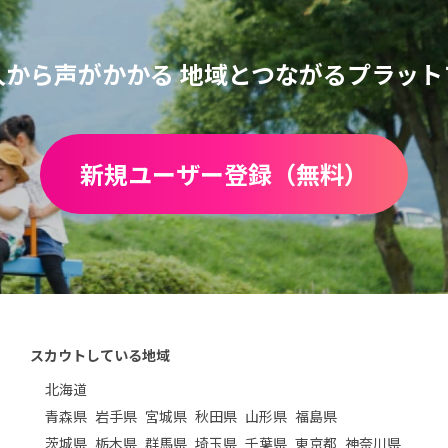
人から声がかかる
地域とつながるプラット
新規ユーザー登録（無料）
スカウトしている地域
北海道
青森県
岩手県
宮城県
秋田県
山形県
福島県
茨城県
栃木県
群馬県
埼玉県
千葉県
東京都
神奈川県