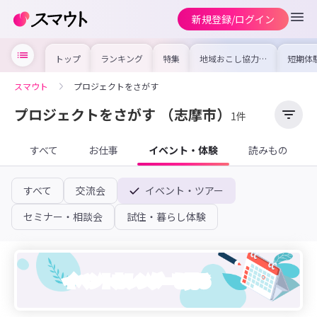
新規登録/ログイン
トップ
ランキング
特集
地域おこし協力隊
短期体
の求人やイベント
り〜数
を集めました！仕
域を知
事内容や募集条件
し移住
スマウト
プロジェクトをさがす
を比較して自分に
期体験
合った地域を見つ
けよう
プロジェクトをさがす
（志摩市）
1件
すべて
お仕事
イベント・体験
読みもの
すべて
交流会
イベント・ツアー
セミナー・相談会
試住・暮らし体験
イベントカレンダーを見る