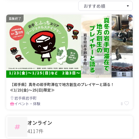
募集終了
【岩手県】真冬の岩手町滞在で地方創生のプレイヤーと語る！
≪1/23(金)～25(日)限定≫
岩手県岩手町
8
イベント・体験
オンライン
4117件