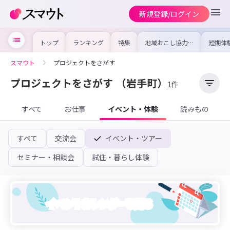
新規登録/ログイン
トップ
ランキング
特集
地域おこし協力隊
短期体
の求人やイベント
り〜数
を集めました！仕
域を知
事内容や募集条件
し移住
スマウト
プロジェクトをさがす
を比較して自分に
期体験
合った地域を見つ
けよう
プロジェクトをさがす
（岩手町）
1件
すべて
お仕事
イベント・体験
読みもの
すべて
交流会
イベント・ツアー
セミナー・相談会
試住・暮らし体験
イベントカレンダーを見る