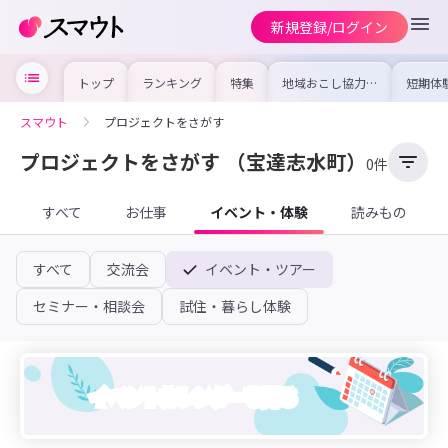
新規登録/ログイン
トップ
ランキング
特集
地域おこし協力隊
短期体
の求人やイベント
り〜数
を集めました！仕
域を知
事内容や募集条件
し移住
スマウト
プロジェクトをさがす
を比較して自分に
期体験
合った地域を見つ
けよう
プロジェクトをさがす
（宝達志水町）
0件
すべて
お仕事
イベント・体験
読みもの
すべて
交流会
イベント・ツアー
セミナー・相談会
試住・暮らし体験
イベントカレンダーを見る