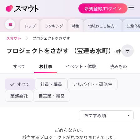
新規登録/ログイン
トップ
ランキング
特集
地域おこし協力隊
短期体
の求人やイベント
り〜数
を集めました！仕
域を知
事内容や募集条件
し移住
スマウト
プロジェクトをさがす
を比較して自分に
期体験
合った地域を見つ
けよう
プロジェクトをさがす
（宝達志水町）
0件
すべて
お仕事
イベント・体験
読みもの
すべて
社員・職員
アルバイト・研修生
業務委託
自営業・経営
ごめんなさい。
該当するプロジェクトが見つかりませんでした。