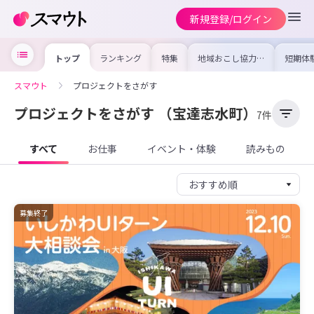
新規登録/ログイン
トップ
ランキング
特集
地域おこし協力隊
短期体
の求人やイベント
り〜数
を集めました！仕
域を知
事内容や募集条件
し移住
スマウト
プロジェクトをさがす
を比較して自分に
期体験
合った地域を見つ
けよう
プロジェクトをさがす
（宝達志水町）
7件
すべて
お仕事
イベント・体験
読みもの
募集終了