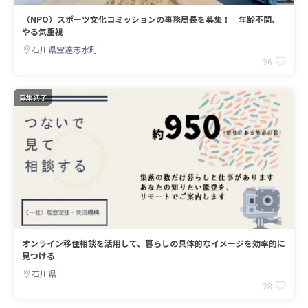
（NPO）スポーツ文化コミッションの事務局長を募集！ 年齢不問、
やる気重視
石川県宝達志水町
26
募集終了
オンライン移住相談を活用して、暮らしの具体的なイメージを効率的に
見つける
石川県
28