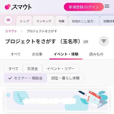
新規登録/ログイン
トップ
ランキング
特集
地域おこし協力隊
短期体
の求人やイベント
り〜数
を集めました！仕
域を知
事内容や募集条件
し移住
スマウト
プロジェクトをさがす
を比較して自分に
期体験
合った地域を見つ
けよう
プロジェクトをさがす
（玉名市）
3件
すべて
お仕事
イベント・体験
読みもの
すべて
交流会
イベント・ツアー
セミナー・相談会
試住・暮らし体験
イベントカレンダーを見る