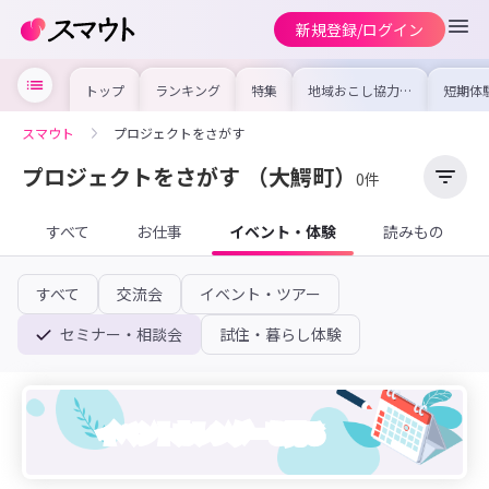
新規登録/ログイン
トップ
ランキング
特集
地域おこし協力隊
短期体
の求人やイベント
り〜数
を集めました！仕
域を知
事内容や募集条件
し移住
スマウト
プロジェクトをさがす
を比較して自分に
期体験
合った地域を見つ
けよう
プロジェクトをさがす
（大鰐町）
0件
すべて
お仕事
イベント・体験
読みもの
すべて
交流会
イベント・ツアー
セミナー・相談会
試住・暮らし体験
イベントカレンダーを見る