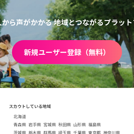
人から声がかかる
地域とつながるプラット
新規ユーザー登録（無料）
スカウトしている地域
北海道
青森県
岩手県
宮城県
秋田県
山形県
福島県
茨城県
栃木県
群馬県
埼玉県
千葉県
東京都
神奈川県