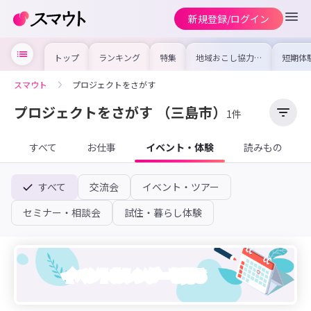
新規登録/ログイン
トップ
ランキング
特集
地域おこし協力隊
短期体
の求人やイベント
り〜数
を集めました！仕
域を知
事内容や募集条件
し移住
スマウト
プロジェクトをさがす
を比較して自分に
期体験
合った地域を見つ
けよう
プロジェクトをさがす
（三島市）
1件
すべて
お仕事
イベント・体験
読みもの
すべて
交流会
イベント・ツアー
セミナー・相談会
試住・暮らし体験
イベントカレンダーを見る