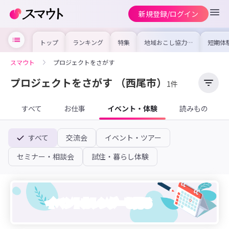
新規登録/ログイン
トップ
ランキング
特集
地域おこし協力隊
短期体
の求人やイベント
り〜数
を集めました！仕
域を知
事内容や募集条件
し移住
スマウト
プロジェクトをさがす
を比較して自分に
期体験
合った地域を見つ
けよう
プロジェクトをさがす
（西尾市）
1件
すべて
お仕事
イベント・体験
読みもの
すべて
交流会
イベント・ツアー
セミナー・相談会
試住・暮らし体験
イベントカレンダーを見る