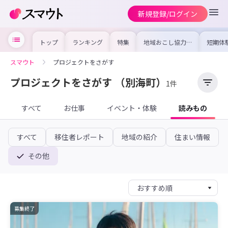
新規登録/ログイン
トップ
ランキング
特集
地域おこし協力隊
短期体
の求人やイベント
り〜数
を集めました！仕
域を知
事内容や募集条件
し移住
スマウト
プロジェクトをさがす
を比較して自分に
期体験
合った地域を見つ
けよう
プロジェクトをさがす
（別海町）
1件
すべて
お仕事
イベント・体験
読みもの
すべて
移住者レポート
地域の紹介
住まい情報
その他
募集終了