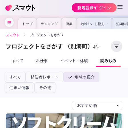
新規登録/ログイン
トップ
ランキング
特集
地域おこし協力隊
短期体
の求人やイベント
り〜数
を集めました！仕
域を知
事内容や募集条件
し移住
スマウト
プロジェクトをさがす
を比較して自分に
期体験
合った地域を見つ
けよう
プロジェクトをさがす
（別海町）
4件
すべて
お仕事
イベント・体験
読みもの
すべて
移住者レポート
地域の紹介
住まい情報
その他