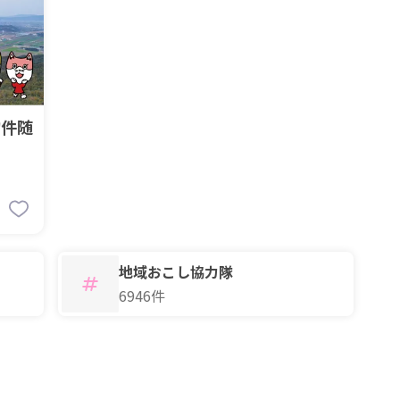
物件随
1
地域おこし協力隊
6946件