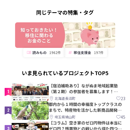
同じテーマの特集・タグ
読みもの
1962件
移住支援金
197件
いま見られているプロジェクトTOP5
【宿泊補助あり】ながぬま地域起業塾
1
（第２期）の参加者を募集します！
【8/21〆】
23
北海道長沼町
都内から１時間の幸福度トップクラスの
2
まちで、特産物を活かした新商品開発＆
PRメンバー募集！
45
埼玉県鳩山町
【コラム】空き家のゼロ円物件は本当に
3
ゼロ円？残置物との戦いから得た四つの