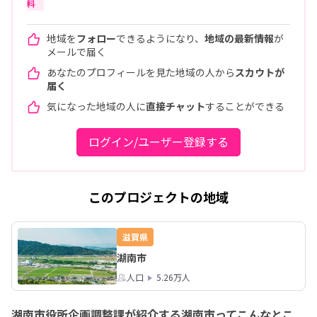
料
地域を
フォロー
できるようになり、
地域の最新情報
が
メールで届く
あなたのプロフィールを見た地域の人から
スカウトが
届く
気になった地域の人に
直接チャット
することができる
ログイン/ユーザー登録する
このプロジェクトの地域
滋賀県
湖南市
人口
5.26万人
湖南市役所企画調整課が紹介する湖南市ってこんなとこ