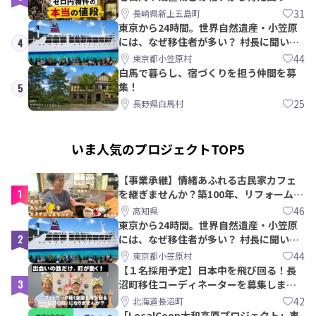
教訓｜新上五島町
31
長崎県新上五島町
東京から24時間。世界自然遺産・小笠原
には、なぜ移住者が多い？ 村長に聞いて
4
みた
44
東京都小笠原村
白馬で暮らし、宿づくりを担う仲間を募
集！
5
25
長野県白馬村
いま人気のプロジェクトTOP5
【事業承継】情緒あふれる古民家カフェ
1
を継ぎませんか？築100年、リフォームか
ら約10年！
46
高知県
東京から24時間。世界自然遺産・小笠原
2
には、なぜ移住者が多い？ 村長に聞いて
みた
44
東京都小笠原村
【１名採用予定】日本中を飛び回る！長
3
沼町移住コーディネーターを募集しま
す！
42
北海道長沼町
「LocalCoop大和高原プロジェクト」事