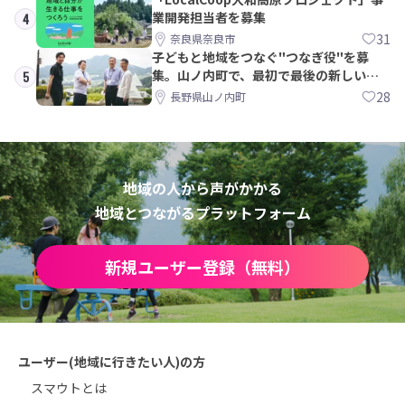
業開発担当者を募集
4
31
奈良県奈良市
子どもと地域をつなぐ"つなぎ役"を募
集。山ノ内町で、最初で最後の新しい学
5
校づくりを一緒に
28
長野県山ノ内町
地域の人から声がかかる
地域とつながるプラットフォーム
新規ユーザー登録（無料）
ユーザー(地域に行きたい人)の方
スマウトとは