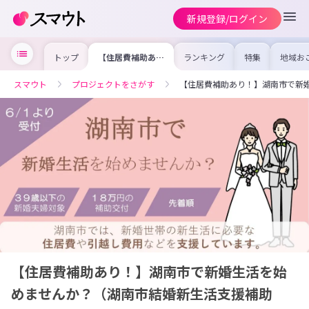
新規登録/ログイン
トップ
【住居費補助あ
ランキング
特集
地域お
り！】湖南市で新
の求人
婚生活を始めませ
を集め
んか？（湖南市結
事内容
スマウト
プロジェクトをさがす
【住居費補助あり！】湖南市で新
婚新生活支援補助
を比較
金）
合った
けよう
【住居費補助あり！】湖南市で新婚生活を始
めませんか？（湖南市結婚新生活支援補助