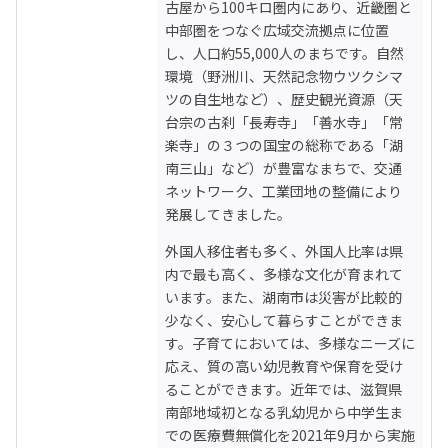
古屋から100キロ圏内にあり、近畿圏と
中部圏をつなぐ広域交流拠点に位置
し、人口約55,000人のまちです。自然
環境（野洲川、天然記念物ウツクシマ
ツの自生地など）、歴史観光資源（天
台宗の古刹「長寿寺」「善水寺」「常
楽寺」の３つの国宝の総称である「湖
南三山」など）が豊富なまちで、交通
ネットワーク、工業団地の整備により
発展してきました。
外国人移住者も多く、外国人比率は県
内で最も高く、多様な文化が育まれて
います。また、湖南市は災害が比較的
少なく、安心して暮らすことができま
す。子育てにおいては、多様なニーズに
応え、質の高い幼児教育や保育を受け
ることができます。近年では、滋賀県
南部地域初となる乳幼児から中学生ま
での医療費無償化を2021年9月から実施