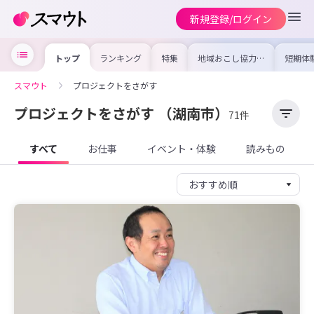
新規登録/ログイン
トップ
ランキング
特集
地域おこし協力隊
短期体
の求人やイベント
り〜数
を集めました！仕
域を知
事内容や募集条件
し移住
スマウト
プロジェクトをさがす
を比較して自分に
期体験
合った地域を見つ
けよう
プロジェクトをさがす
（湖南市）
71件
すべて
お仕事
イベント・体験
読みもの