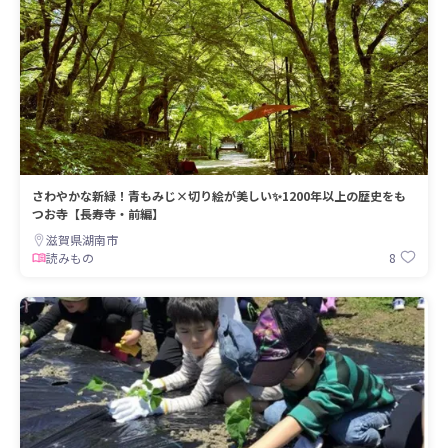
さわやかな新緑！青もみじ×切り絵が美しい✨1200年以上の歴史をも
つお寺【長寿寺・前編】
滋賀県湖南市
8
読みもの