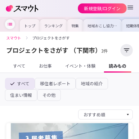
新規登録/ログイン
トップ
ランキング
特集
地域おこし協力隊
短期体
の求人やイベント
り〜数
を集めました！仕
域を知
事内容や募集条件
し移住
スマウト
プロジェクトをさがす
を比較して自分に
期体験
合った地域を見つ
けよう
プロジェクトをさがす
（下関市）
3件
すべて
お仕事
イベント・体験
読みもの
すべて
移住者レポート
地域の紹介
住まい情報
その他