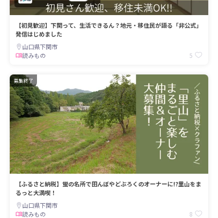
【初見歓迎】下関って、生活できるん？地元・移住民が語る「非公式」
発信はじめました
山口県下関市
5
読みもの
募集終了
【ふるさと納税】蛍の名所で田んぼやどぶろくのオーナーに!?里山をま
るっと大満喫！
山口県下関市
8
読みもの