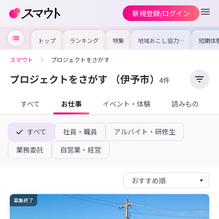
新規登録/ログイン
トップ
ランキング
特集
地域おこし協力隊
短期体
の求人やイベント
り〜数
を集めました！仕
域を知
事内容や募集条件
し移住
スマウト
プロジェクトをさがす
を比較して自分に
期体験
合った地域を見つ
けよう
プロジェクトをさがす
（伊予市）
4件
すべて
お仕事
イベント・体験
読みもの
すべて
社員・職員
アルバイト・研修生
業務委託
自営業・経営
募集終了