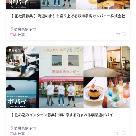
【 正社員募集 】海辺のまちを盛り上げる双海最高カンパニー株式会社
愛媛県伊予市
77
お仕事
募集終了
【 住み込みインターン募集】海に恋する泊まれる喫茶店ポパイ
愛媛県伊予市
131
お仕事