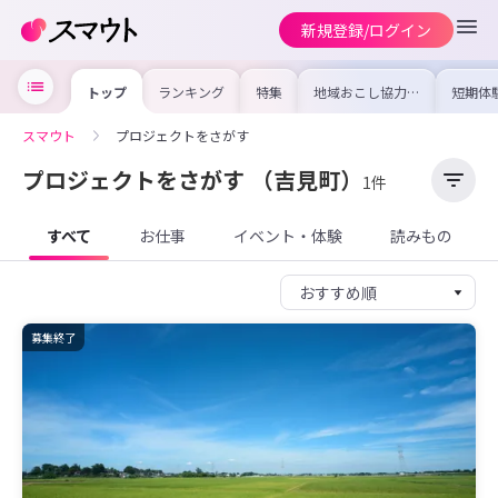
新規登録/ログイン
トップ
ランキング
特集
地域おこし協力隊
短期体
の求人やイベント
り〜数
を集めました！仕
域を知
事内容や募集条件
し移住
スマウト
プロジェクトをさがす
を比較して自分に
期体験
合った地域を見つ
けよう
プロジェクトをさがす
（吉見町）
1件
すべて
お仕事
イベント・体験
読みもの
募集終了