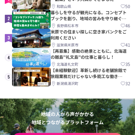
50
和歌山県
暮らしを守るが観光になる。コンセプト
2
ブックを創り、地域の営みを守り継ぐ仲
間を集めませんか？
46
長野県松本市
米原での住まい探しに空き家バンクをご
3
利用ください
41
滋賀県米原市
【再募集】感動の絶景とともに。北海道
の離島"礼文島"の仕事と暮らし！
4
35
北海道礼文町
【未経験歓迎】革新し続ける老舗旅館で
旅館業務だけじゃない多能工な働き
5
方。 株式会社いせん
32
新潟県湯沢町
地域の人から声がかかる
地域とつながるプラットフォーム