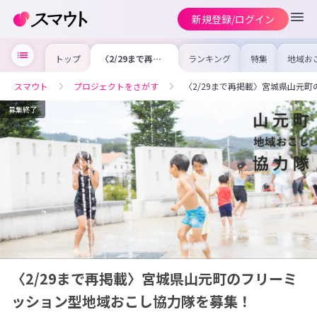
新規登録/ログイン
トップ
〈2/29まで再掲
ランキング
特集
地域お
載〉宮城県山元町
の求人
のフリーミッショ
を集め
ン型地域おこし協
事内容
スマウト
プロジェクトをさがす
〈2/29まで再掲載〉宮城県山元
力隊を募集！
を比較
合った
けよう
募集終了
〈2/29まで再掲載〉宮城県山元町のフリーミ
ッション型地域おこし協力隊を募集！