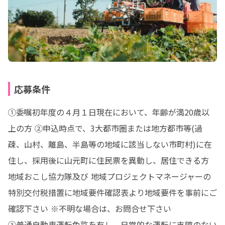
応募条件
①委嘱初年度の４月１日現在において、年齢が満20歳以
上の方 ②申込時点で、3大都市圏または地方都市等(過
疎、山村、離島、半島等の地域に該当しない市町村)に在
住し、採用後に山元町に住⺠票を異動し、居住できる方
地域おこし協力隊及び 地域プロジェクトマネージャーの
特別交付税措置に地域要件確認表より地域要件を事前にご
確認下さい ※不明な場合は、お問合せ下さい
③普通自動車運転免許を有し、日常的な運転に支障のない