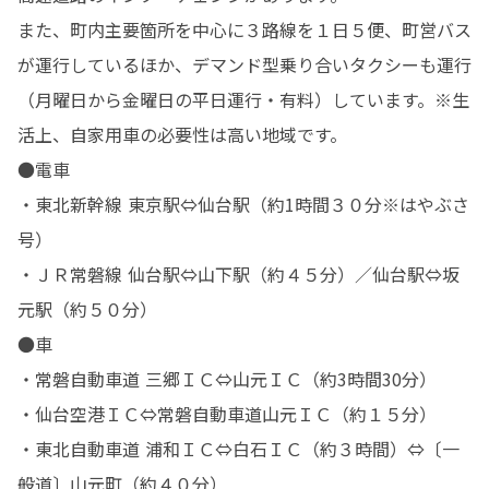
また、町内主要箇所を中心に３路線を１日５便、町営バス
が運行しているほか、デマンド型乗り合いタクシーも運行
（月曜日から金曜日の平日運行・有料）しています。※生
活上、自家用車の必要性は高い地域です。

●電車

・東北新幹線 東京駅⇔仙台駅（約1時間３０分※はやぶさ
号）

・ＪＲ常磐線 仙台駅⇔山下駅（約４５分）／仙台駅⇔坂
元駅（約５０分）

●車

・常磐自動車道 三郷ＩＣ⇔山元ＩＣ（約3時間30分）

・仙台空港ＩＣ⇔常磐自動車道山元ＩＣ（約１５分）

・東北自動車道 浦和ＩＣ⇔白石ＩＣ（約３時間）⇔〔一
般道〕山元町（約４０分）
