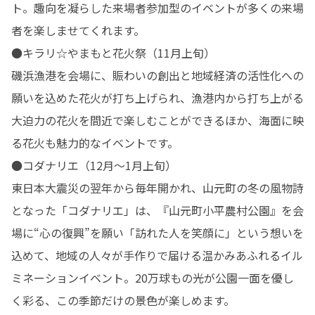
ト。趣向を凝らした来場者参加型のイベントが多くの来場
者を楽しませてくれます。

●キラリ☆やまもと花火祭（11月上旬）

磯浜漁港を会場に、賑わいの創出と地域経済の活性化への
願いを込めた花火が打ち上げられ、漁港内から打ち上がる
大迫力の花火を間近で楽しむことができるほか、海面に映
る花火も魅力的なイベントです。

●コダナリエ（12月～1月上旬）

東日本大震災の翌年から毎年開かれ、山元町の冬の風物詩
となった「コダナリエ」は、『山元町小平農村公園』を会
場に“心の復興”を願い「訪れた人を笑顔に」という想いを
込めて、地域の人々が手作りで届ける温かみあふれるイル
ミネーションイベント。20万球もの光が公園一面を優し
く彩る、この季節だけの景色が楽しめます。