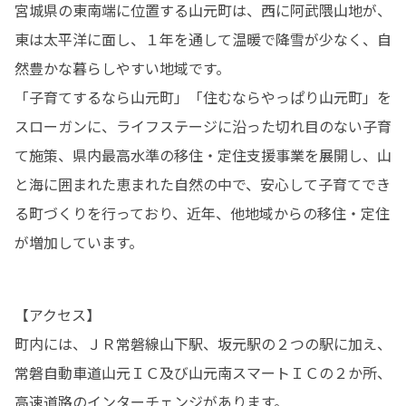
宮城県の東南端に位置する山元町は、西に阿武隈山地が、
東は太平洋に面し、１年を通して温暖で降雪が少なく、自
然豊かな暮らしやすい地域です。

「子育てするなら山元町」「住むならやっぱり山元町」を
スローガンに、ライフステージに沿った切れ目のない子育
て施策、県内最高水準の移住・定住支援事業を展開し、山
と海に囲まれた恵まれた自然の中で、安心して子育てでき
る町づくりを行っており、近年、他地域からの移住・定住
が増加しています。
【アクセス】

町内には、ＪＲ常磐線山下駅、坂元駅の２つの駅に加え、
常磐自動車道山元ＩＣ及び山元南スマートＩＣの２か所、
高速道路のインターチェンジがあります。
