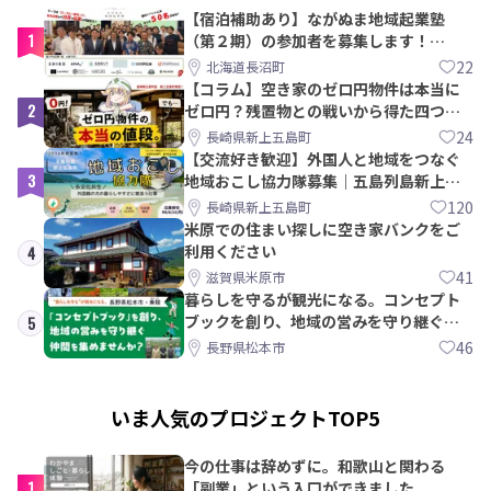
【宿泊補助あり】ながぬま地域起業塾
1
（第２期）の参加者を募集します！
【8/21〆】
22
北海道長沼町
【コラム】空き家のゼロ円物件は本当に
2
ゼロ円？残置物との戦いから得た四つの
教訓｜新上五島町
24
長崎県新上五島町
【交流好き歓迎】外国人と地域をつなぐ
3
地域おこし協力隊募集｜五島列島新上五
島町
120
長崎県新上五島町
米原での住まい探しに空き家バンクをご
利用ください
4
41
滋賀県米原市
暮らしを守るが観光になる。コンセプト
ブックを創り、地域の営みを守り継ぐ仲
5
間を集めませんか？
46
長野県松本市
いま人気のプロジェクトTOP5
今の仕事は辞めずに。和歌山と関わる
1
「副業」という入口ができました