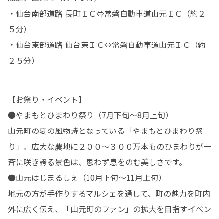
・仙台南部道路 長町ＩＣ⇔常磐自動車道山元ＩＣ（約２
５分）

・仙台東部道路 仙台東ＩＣ⇔常磐自動車道山元ＩＣ（約
２５分）
【お祭り・イベント】

●やまもとひまわり祭り（7月下旬～8月上旬）

山元町の夏の風物詩となっている「やまもとひまわり祭
り」。広大な農地に２００～３００万本ものひまわりが一
斉に咲き誇る景色は、思わず息をのむ美しさです。

●山元はじまるしぇ（10月下旬～11月上旬）

地元の方が手作りするマルシェを通して、町の魅力を町内
外に広く伝え、「山元町のファン」の拡大を目指すイベン