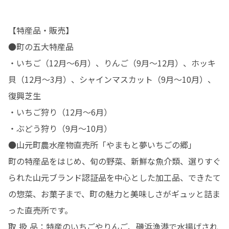
【特産品・販売】

●町の五大特産品

・いちご（12月～6月）、りんご（9月～12月）、ホッキ
貝（12月～3月）、シャインマスカット（9月～10月）、
復興芝生

・いちご狩り（12月～6月）

・ぶどう狩り（9月～10月）

●山元町農水産物直売所「やまもと夢いちごの郷」

町の特産品をはじめ、旬の野菜、新鮮な魚介類、選りすぐ
られた山元ブランド認証品を中心とした加工品、できたて
の惣菜、お菓子まで、町の魅力と美味しさがギュッと詰ま
った直売所です。

取 扱 品：特産のいちごやりんご、磯浜漁港で水揚げされ