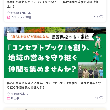
糸魚川の空気を感じにきてください！ 【移住体験交流宿泊施設「水
上」】
新潟県糸魚川市
297
イベント・体験
暮らしを守るが観光になる。コンセプトブックを創り、地域の営みを守
り継ぐ仲間を集めませんか？
長野県松本市
50
お仕事