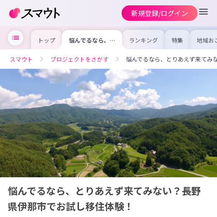
新規登録/ログイン
トップ
悩んでるなら、と
ランキング
特集
地域お
りあえず来てみな
の求人
い？長野県伊那市
を集め
でお試し移住体
事内容
スマウト
プロジェクトをさがす
悩んでるなら、とりあえず来てみ
験！
を比較
合った
けよう
悩んでるなら、とりあえず来てみない？長野
県伊那市でお試し移住体験！