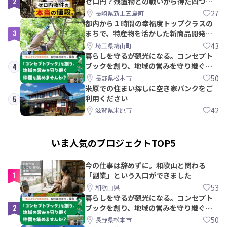
2
ゼロ円？残置物との戦いから得た四つの
教訓｜新上五島町
27
長崎県新上五島町
都内から１時間の幸福度トップクラスの
3
まちで、特産物を活かした新商品開発＆
PRメンバー募集！
43
埼玉県鳩山町
暮らしを守るが観光になる。コンセプト
ブックを創り、地域の営みを守り継ぐ仲
4
間を集めませんか？
50
長野県松本市
米原での住まい探しに空き家バンクをご
利用ください
5
42
滋賀県米原市
いま人気のプロジェクトTOP5
今の仕事は辞めずに。和歌山と関わる
1
「副業」という入口ができました
53
和歌山県
暮らしを守るが観光になる。コンセプト
2
ブックを創り、地域の営みを守り継ぐ仲
間を集めませんか？
50
長野県松本市