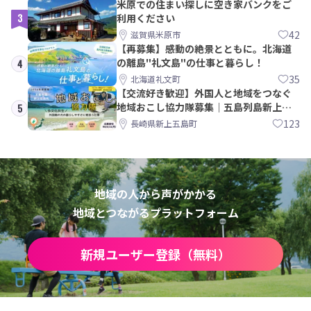
米原での住まい探しに空き家バンクをご
3
利用ください
42
滋賀県米原市
【再募集】感動の絶景とともに。北海道
の離島"礼文島"の仕事と暮らし！
4
35
北海道礼文町
【交流好き歓迎】外国人と地域をつなぐ
地域おこし協力隊募集｜五島列島新上五
5
島町
123
長崎県新上五島町
地域の人から声がかかる
地域とつながるプラットフォーム
新規ユーザー登録（無料）