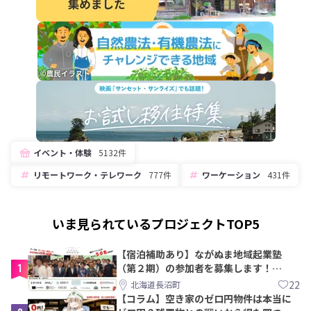
イベント・体験
5132件
リモートワーク・テレワーク
777件
ワーケーション
431件
いま見られているプロジェクトTOP5
【宿泊補助あり】ながぬま地域起業塾
1
（第２期）の参加者を募集します！
【8/21〆】
22
北海道長沼町
【コラム】空き家のゼロ円物件は本当に