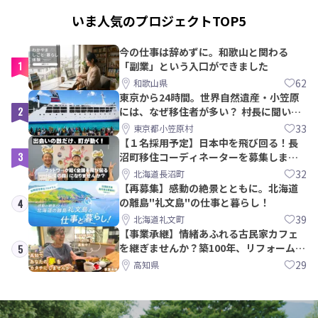
いま人気のプロジェクトTOP5
今の仕事は辞めずに。和歌山と関わる
1
「副業」という入口ができました
62
和歌山県
東京から24時間。世界自然遺産・小笠原
2
には、なぜ移住者が多い？ 村長に聞いて
みた
33
東京都小笠原村
【１名採用予定】日本中を飛び回る！長
3
沼町移住コーディネーターを募集しま
す！
32
北海道長沼町
【再募集】感動の絶景とともに。北海道
の離島"礼文島"の仕事と暮らし！
4
39
北海道礼文町
【事業承継】情緒あふれる古民家カフェ
を継ぎませんか？築100年、リフォームか
5
ら約10年！
29
高知県