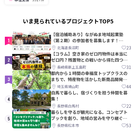
いま見られているプロジェクトTOP5
【宿泊補助あり】ながぬま地域起業塾
1
（第２期）の参加者を募集します！
【8/21〆】
23
北海道長沼町
【コラム】空き家のゼロ円物件は本当に
2
ゼロ円？残置物との戦いから得た四つの
教訓｜新上五島町
31
長崎県新上五島町
都内から１時間の幸福度トップクラスの
3
まちで、特産物を活かした新商品開発＆
PRメンバー募集！
44
埼玉県鳩山町
白馬で暮らし、宿づくりを担う仲間を募
集！
4
22
長野県白馬村
暮らしを守るが観光になる。コンセプト
ブックを創り、地域の営みを守り継ぐ仲
5
間を集めませんか？
53
長野県松本市