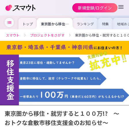
新規登録/ログイン
トップ
東京圏から移住・
ランキング
特集
地域お
就労すると１００
の求人
万!? 〜おトクな
を集め
倉敷市移住支援金
事内容
スマウト
プロジェクトをさがす
東京圏から移住・就労すると１００
のお知らせ〜
を比較
合った
けよう
東京圏から移住・就労すると１００万!? 〜
おトクな倉敷市移住支援金のお知らせ〜