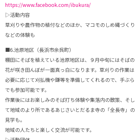
https://www.facebook.com/ibukura/
▷活動内容

草刈りや農作物の植付などのほか、マコモのしめ縄づくり
などの体験も
■6.池原地区（長浜市余呉町）

棚田にそばを植えている池原地区は、９月中旬にはそばの
花が咲き田んぼが一面真っ白になります。草刈りの作業は
必要に応じて刈払機や鎌等を準備してくれるので、手ぶら
でも参加可能です。

作業後にはお楽しみのそば打ち体験や集落内の散策、そし
て地域のより所であるあじさいとだるま寺の「全長寺」の
見学も。

地域の人たちと楽しく交流が可能です。

▷活動団体　
