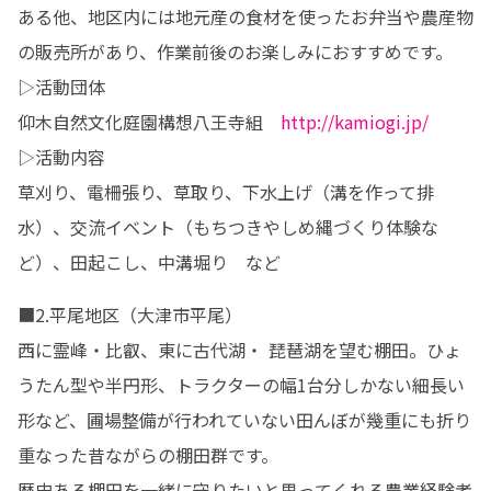
ある他、地区内には地元産の食材を使ったお弁当や農産物
の販売所があり、作業前後のお楽しみにおすすめです。

▷活動団体

仰木自然文化庭園構想八王寺組　
http://kamiogi.jp/
▷活動内容

草刈り、電柵張り、草取り、下水上げ（溝を作って排
水）、交流イベント（もちつきやしめ縄づくり体験な
ど）、田起こし、中溝堀り　など
■2.平尾地区（大津市平尾）

西に霊峰・比叡、東に古代湖・ 琵琶湖を望む棚田。ひょ
うたん型や半円形、トラクターの幅1台分しかない細長い
形など、圃場整備が行われていない田んぼが幾重にも折り
重なった昔ながらの棚田群です。

歴史ある棚田を一緒に守りたいと思ってくれる農業経験者