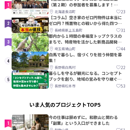
1
（第２期）の参加者を募集します！
【8/21〆】
23
北海道長沼町
【コラム】空き家のゼロ円物件は本当に
2
ゼロ円？残置物との戦いから得た四つの
教訓｜新上五島町
31
長崎県新上五島町
都内から１時間の幸福度トップクラスの
3
まちで、特産物を活かした新商品開発＆
PRメンバー募集！
44
埼玉県鳩山町
白馬で暮らし、宿づくりを担う仲間を募
集！
4
22
長野県白馬村
暮らしを守るが観光になる。コンセプト
ブックを創り、地域の営みを守り継ぐ仲
5
間を集めませんか？
53
長野県松本市
いま人気のプロジェクトTOP5
今の仕事は辞めずに。和歌山と関わる
1
「副業」という入口ができました
61
和歌山県