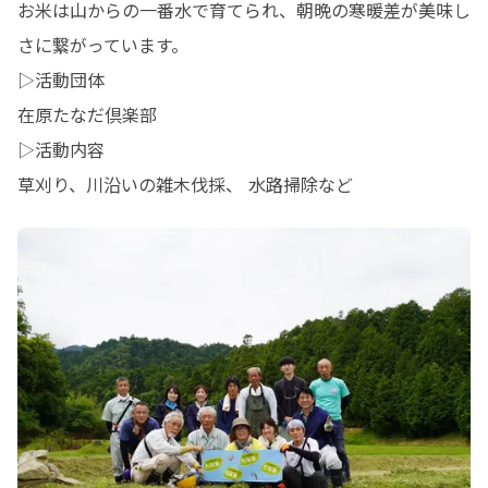
お米は山からの一番水で育てられ、朝晩の寒暖差が美味し
さに繋がっています。

▷活動団体

在原たなだ倶楽部

▷活動内容

草刈り、川沿いの雑木伐採、 水路掃除など