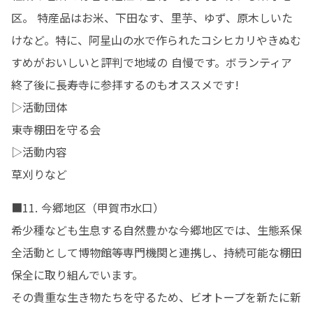
区。 特産品はお米、下田なす、里芋、ゆず、原木しいた
けなど。特に、阿星山の水で作られたコシヒカリやきぬむ
すめがおいしいと評判で地域の 自慢です。ボランティア
終了後に長寿寺に参拝するのもオススメです!

▷活動団体

東寺棚田を守る会

▷活動内容

草刈りなど
■11. 今郷地区（甲賀市水口）

希少種なども生息する自然豊かな今郷地区では、生態系保
全活動として博物館等専門機関と連携し、持続可能な棚田
保全に取り組んでいます。

その貴重な生き物たちを守るため、ビオトープを新たに新