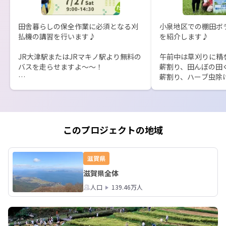
田舎暮らしの保全作業に必須となる刈
小泉地区での棚田ボ
払機の講習を行います♪

を紹介します♪

JR大津駅またはJRマキノ駅より無料の
午前中は草刈りに精
バスを走らせますよ〜〜！

薪割り、田んぼの田
薪割り、ハーブ虫除
ぜひともご参加くださいませ！

作りなど様々な活動
詳細ページはこちらです▼

うです★

https://smout.jp/plans/17384
みんなで棚田を綺麗
持ちよくなりますね！
このプロジェクトの地域
活動いただいたみな
とうございました♪
滋賀県
滋賀県全体
人口
139.46万人