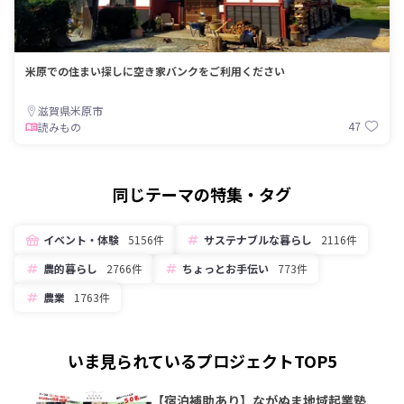
米原での住まい探しに空き家バンクをご利用ください
滋賀県米原市
47
読みもの
同じテーマの特集・タグ
イベント・体験
5156件
サステナブルな暮らし
2116件
農的暮らし
2766件
ちょっとお手伝い
773件
農業
1763件
いま見られているプロジェクトTOP5
【宿泊補助あり】ながぬま地域起業塾