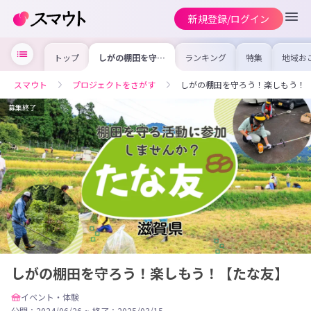
新規登録/ログイン
トップ
しがの棚田を守ろ
ランキング
特集
地域お
う！楽しもう！
の求人
【たな友】
を集め
事内容
スマウト
プロジェクトをさがす
しがの棚田を守ろう！楽しもう！
を比較
合った
けよう
募集終了
しがの棚田を守ろう！楽しもう！【たな友】
イベント・体験
公開：2024/06/26
~
終了：2025/03/15