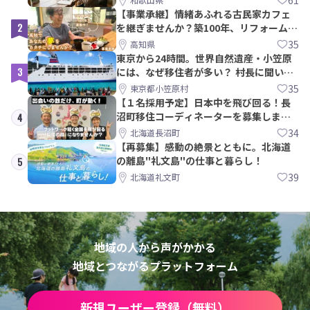
【事業承継】情緒あふれる古民家カフェ
2
を継ぎませんか？築100年、リフォームか
ら約10年！
35
高知県
東京から24時間。世界自然遺産・小笠原
3
には、なぜ移住者が多い？ 村長に聞いて
みた
35
東京都小笠原村
【１名採用予定】日本中を飛び回る！長
沼町移住コーディネーターを募集しま
4
す！
34
北海道長沼町
【再募集】感動の絶景とともに。北海道
の離島"礼文島"の仕事と暮らし！
5
39
北海道礼文町
地域の人から声がかかる
地域とつながるプラットフォーム
新規ユーザー登録（無料）