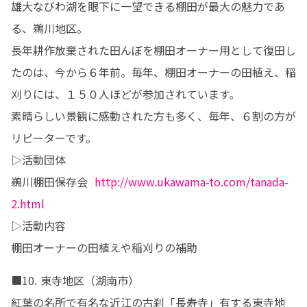
雄大なびわ湖を眼下に一望できる棚田が最大の魅力であ
る、鵜川地区。

長年耕作放棄された田んぼを棚田オーナー用として復田し
たのは、今から６年前。毎年、棚田オーナーの田植え、稲
刈りには、１５０人ほどが参加されています。

素晴らしい景観に感動された方も多く、毎年、６割の方が
リピーターです。

▷活動団体

鵜川棚田保存会  
http://www.ukawama-to.com/tanada-
2.html
▷活動内容

棚田オーナーの田植えや稲刈りの補助
■10. 東寺地区（湖南市）

紅葉の名所で有名な近江の古刹「長寿寺」有する東寺地