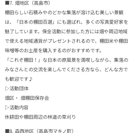
■7. 畑地区（高島市）

棚田らしい石積みやのどかな集落が溶け込む美しい景観
は、「日本の棚田百選」にも選ばれ、多くの写真愛好家を
魅了しています。保全活動に参加した方には畑や周辺地域
で使える地域通貨がプレゼントされるので、棚田米や棚田
味噌等のお土産を購入するのがおすすめです。

「これぞ棚田！」な日本の原風景を満喫しながら、集落の
みなさんとの交流を楽しんでくださる方なら、どんな方で
も歓迎です♪

▷活動団体

畑区・ 畑棚田保存会

▷活動内容

休耕田や棚田周辺の林道の草刈り
■8. 森西地区（高島市マキノ町）
