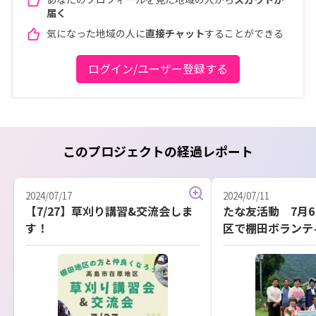
届く
気になった地域の人に
直接チャット
することができる
ログイン/ユーザー登録する
このプロジェクトの経過レポート
2024/07/17
2024/07/11
【7/27】草刈り講習&交流会しま
たな友活動 7月
す！
区で棚田ボランテ
した！