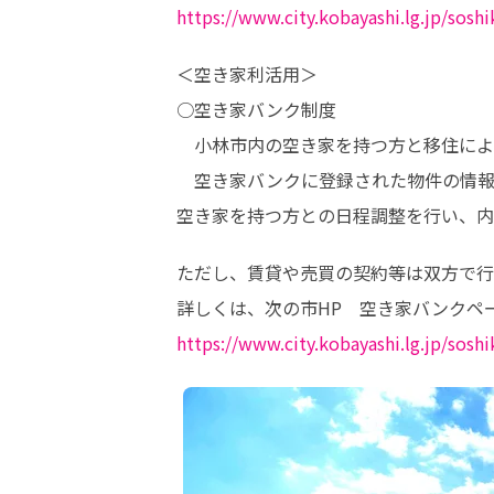
https://www.city.kobayashi.lg.jp/sosh
＜空き家利活用＞

○空き家バンク制度

　小林市内の空き家を持つ方と移住によ
　空き家バンクに登録された物件の情報
空き家を持つ方との日程調整を行い、内
ただし、賃貸や売買の契約等は双方で行
https://www.city.kobayashi.lg.jp/sosh