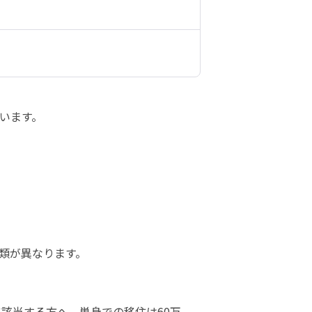
ます。

類が異なります。
該当する方へ、単身での移住は60万