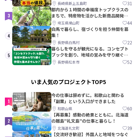
教訓｜新上五島町
31
長崎県新上五島町
都内から１時間の幸福度トップクラスの
3
まちで、特産物を活かした新商品開発＆
PRメンバー募集！
44
埼玉県鳩山町
白馬で暮らし、宿づくりを担う仲間を募
集！
4
22
長野県白馬村
暮らしを守るが観光になる。コンセプト
ブックを創り、地域の営みを守り継ぐ仲
5
間を集めませんか？
52
長野県松本市
いま人気のプロジェクトTOP5
今の仕事は辞めずに。和歌山と関わる
1
「副業」という入口ができました
60
和歌山県
【再募集】感動の絶景とともに。北海道
2
の離島"礼文島"の仕事と暮らし！
39
北海道礼文町
【交流好き歓迎】外国人と地域をつなぐ