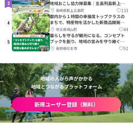
3
地域おこし協力隊募集｜五島列島新上五
島町
133
長崎県新上五島町
都内から１時間の幸福度トップクラスの
まちで、特産物を活かした新商品開発＆
4
PRメンバー募集！
44
埼玉県鳩山町
暮らしを守るが観光になる。コンセプト
ブックを創り、地域の営みを守り継ぐ仲
5
間を集めませんか？
52
長野県松本市
地域の人から声がかかる
地域とつながるプラットフォーム
新規ユーザー登録（無料）