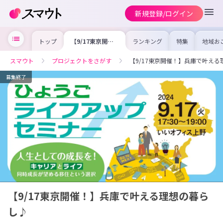
新規登録/ログイン
トップ
【9/17東京開
ランキング
特集
地域お
催！】兵庫で叶え
の求人
る理想の暮らし♪
を集め
事内容
スマウト
プロジェクトをさがす
【9/17東京開催！】兵庫で叶え
を比較
合った
けよう
募集終了
【9/17東京開催！】兵庫で叶える理想の暮ら
し♪