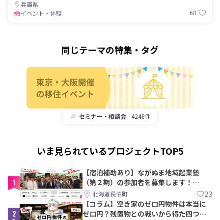
兵庫県
68
イベント・体験
同じテーマの特集・タグ
セミナー・相談会
4248件
いま見られているプロジェクトTOP5
【宿泊補助あり】ながぬま地域起業塾
1
（第２期）の参加者を募集します！
【8/21〆】
23
北海道長沼町
【コラム】空き家のゼロ円物件は本当に
2
ゼロ円？残置物との戦いから得た四つの