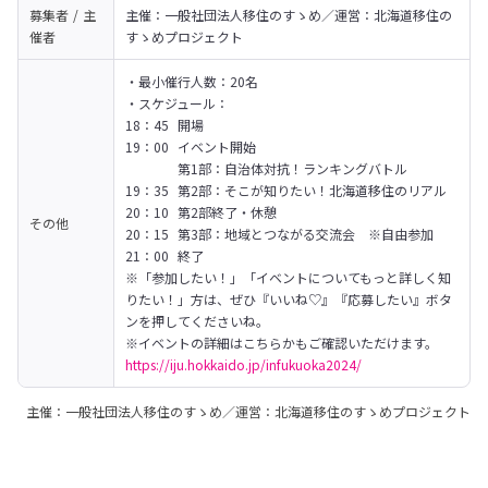
募集者 / 主
主催：一般社団法人移住のすゝめ／運営：北海道移住の
催者
すゝめプロジェクト
・最小催行人数：20名

・スケジュール：

18：45	開場

19：00	イベント開始

　　　　第1部：自治体対抗！ランキングバトル

19：35	第2部：そこが知りたい！北海道移住のリアル

20：10	第2部終了・休憩

その他
20：15	第3部：地域とつながる交流会　※自由参加

21：00	終了

※「参加したい！」「イベントについてもっと詳しく知
りたい！」方は、ぜひ『いいね♡』『応募したい』ボタ
ンを押してくださいね。

https://iju.hokkaido.jp/infukuoka2024/
主催：一般社団法人移住のすゝめ／運営：北海道移住のすゝめプロジェクト