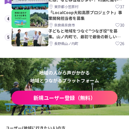
みた
37
東京都小笠原村
「LocalCoop大和高原プロジェクト」事
業開発担当者を募集
4
30
奈良県奈良市
子どもと地域をつなぐ"つなぎ役"を募
集。山ノ内町で、最初で最後の新しい学
5
校づくりを一緒に
26
長野県山ノ内町
地域の人から声がかかる
地域とつながるプラットフォーム
新規ユーザー登録（無料）
ユーザー(地域に行きたい人)の方