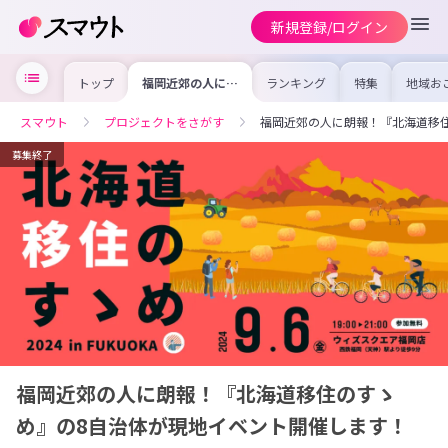
新規登録/ログイン
トップ
福岡近郊の人に朗
ランキング
特集
地域お
報！『北海道移住
の求人
のすゝめ』の8自
を集め
治体が現地イベン
事内容
スマウト
プロジェクトをさがす
福岡近郊の人に朗報！『北海道移
ト開催します！
を比較
合った
けよう
募集終了
福岡近郊の人に朗報！『北海道移住のすゝ
め』の8自治体が現地イベント開催します！