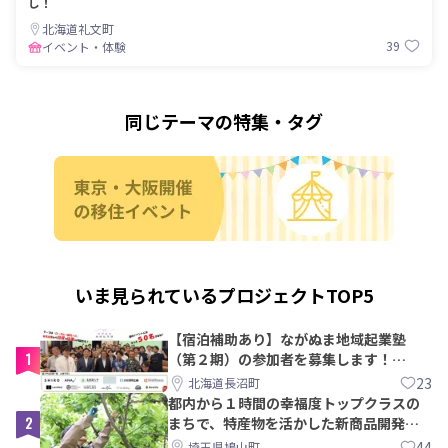
し！
北海道礼文町
39
イベント・体験
同じテーマの特集・タグ
いま見られているプロジェクトTOP5
【宿泊補助あり】ながぬま地域起業塾
1
（第２期）の参加者を募集します！
【8/21〆】
23
北海道長沼町
都内から１時間の幸福度トップクラスの
2
まちで、特産物を活かした新商品開発＆
PRメンバー募集！
44
埼玉県鳩山町