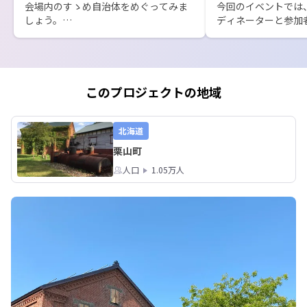
会場内のすゝめ自治体をめぐってみま
今回のイベントでは
しょう。

ディネーターと参加
った交流会を行ないま
最初は候補地として考えてもみなかっ
ざっくりとしたグル
たまちが、実は自分に合っていたと気
自身の移住に対する
づいたり。

コーディネーターた
いての更なる深掘り
このプロジェクトの地域
もし相談者さんの希望が自分のまちで
にゆるーくお話ししま
は叶えられないなと思ったら、よその
楽しんでいただける
まちをお勧めしたりもします。

北海道
栗山町
色々な出会いがある移住フェア。

お気軽にお立ち寄りくださいね。
人口
1.05万人