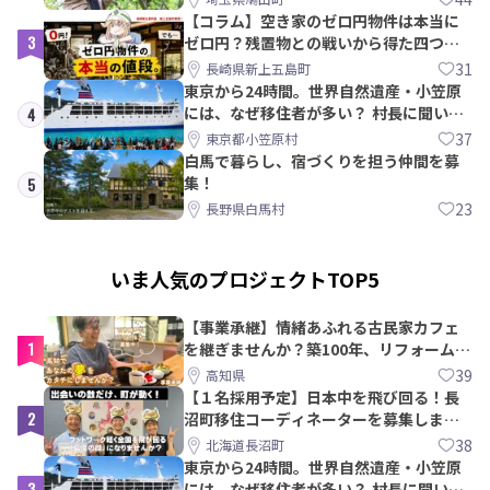
【コラム】空き家のゼロ円物件は本当に
3
ゼロ円？残置物との戦いから得た四つの
教訓｜新上五島町
31
長崎県新上五島町
東京から24時間。世界自然遺産・小笠原
には、なぜ移住者が多い？ 村長に聞いて
4
みた
37
東京都小笠原村
白馬で暮らし、宿づくりを担う仲間を募
集！
5
23
長野県白馬村
いま人気のプロジェクトTOP5
【事業承継】情緒あふれる古民家カフェ
1
を継ぎませんか？築100年、リフォームか
ら約10年！
39
高知県
【１名採用予定】日本中を飛び回る！長
2
沼町移住コーディネーターを募集しま
す！
38
北海道長沼町
東京から24時間。世界自然遺産・小笠原
3
には、なぜ移住者が多い？ 村長に聞いて