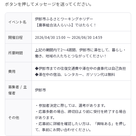
ボタンを押してメッセージを送ってください。
伊那市ふるさとワーキングホリデー

イベント名
【農事組合法人らいふ】ではたらく！
開催日程
2026/04/30 15:00 〜 2026/06/30 14:59
上記の期間内で2～4週間、伊那市に滞在して、暮らし・
所要時間
働き、地域の人たちとつながってください！
◆伊那市までの往復交通費や滞在中の食事代は自己負担

費用
◆滞在中の宿泊、レンタカー、ガソリン代は無料
募集者 / 主
伊那市
催者
・参加者決定に際しては、選考があります。

・応募多数の場合、締切日より前に受付を終了する場合
その他
があります。

・応募前に詳細を確認したい方は、「興味ある」を押し
て、事前にお問い合わせください。