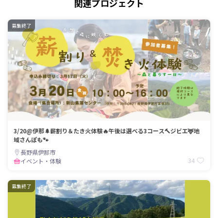
関連プロジェクト
募集終了
3/20@伊那🌲薪割り＆たき火体験🔥午後は選べる3コース🔨ジビエ🦌地
域さんぽも🐾
長野県伊那市
34
イベント・体験
募集終了