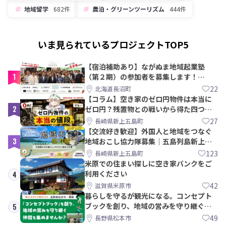
地域留学
682件
農泊・グリーンツーリズム
444件
いま見られているプロジェクトTOP5
【宿泊補助あり】ながぬま地域起業塾
1
（第２期）の参加者を募集します！
【8/21〆】
22
北海道長沼町
【コラム】空き家のゼロ円物件は本当に
2
ゼロ円？残置物との戦いから得た四つの
教訓｜新上五島町
27
長崎県新上五島町
【交流好き歓迎】外国人と地域をつなぐ
3
地域おこし協力隊募集｜五島列島新上五
島町
123
長崎県新上五島町
米原での住まい探しに空き家バンクをご
利用ください
4
42
滋賀県米原市
暮らしを守るが観光になる。コンセプト
ブックを創り、地域の営みを守り継ぐ仲
5
間を集めませんか？
49
長野県松本市