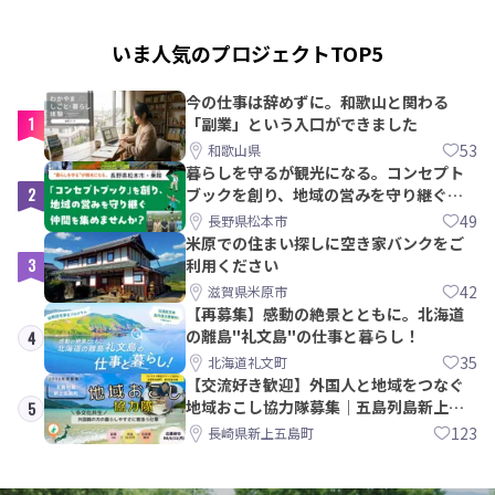
いま人気のプロジェクトTOP5
今の仕事は辞めずに。和歌山と関わる
1
「副業」という入口ができました
53
和歌山県
暮らしを守るが観光になる。コンセプト
2
ブックを創り、地域の営みを守り継ぐ仲
間を集めませんか？
49
長野県松本市
米原での住まい探しに空き家バンクをご
3
利用ください
42
滋賀県米原市
【再募集】感動の絶景とともに。北海道
の離島"礼文島"の仕事と暮らし！
4
35
北海道礼文町
【交流好き歓迎】外国人と地域をつなぐ
地域おこし協力隊募集｜五島列島新上五
5
島町
123
長崎県新上五島町