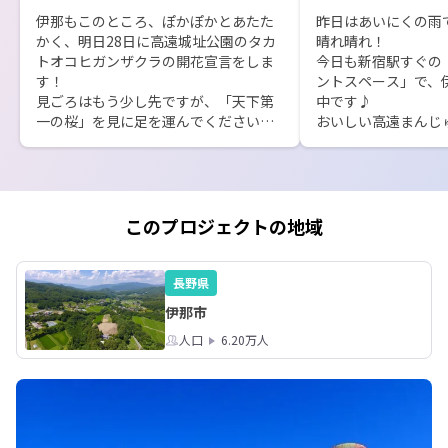
伊那もこのところ、ぽかぽかとあたた
昨日はあいにくの雨
かく、明日28日に高遠城址公園のタカ
晴れ晴れ！

トオコヒガンザクラの開花宣言をしま
今日も新宿駅すぐの
す！

ントスペース」で、
見ごろはもう少し先ですが、「天下第
中です♪

一の桜」を見に足を運んでくださいね
おいしい高遠まんじ
🌸

おまんじゅうを食べ
明日3/28(土)13時から、伊那市駅の近
昨日につづいて、長
くの移住支援施設「すまいテラスい
ラクター「アルクマ
な」で

す！！

2回目の「イナトーク!!!」開催します!!!
もちろん、移住相談
このプロジェクトの地域
移住検討されている方、地元の方、す
がりをつくりたい方
でに移住した方が交流できる座談会で
内。

す。

人気プロジェクトの
長野県
https://smout.jp/plans/27555

ワーキングホリデー
伊那市
～📢

ぜひ、ご参加ください！事前申し込み
人口
6.20万人
伊那市とのつながり
は、こちらから↓↓↓

https://docs.google.com/forms/d/1g
qJPL87kFqc7jHB_OKLtvQcnUFLlhZO
ZBmeBnDUgjJ4/edit
