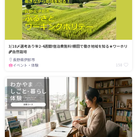
3/18〆選考あり🎯2-4週間!宿泊費無料!棚田で働き地域を知る★ワーホリ
🌾自然栽培
長野県伊那市
158
イベント・体験