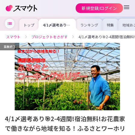
新規登録/ログイン
トップ
4/1〆選考あり🎯
ランキング
特集
地域お
2-4週間!宿泊無
の求人
料!お花農家で働
を集め
きながら地域を知
事内容
スマウト
プロジェクトをさがす
4/1〆選考あり🎯2-4週間!宿
る！ふるさとワー
を比較
ホリ
合った
けよう
募集終了
4/1〆選考あり🎯2-4週間!宿泊無料!お花農家
で働きながら地域を知る！ふるさとワーホリ