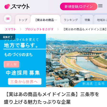
新規登録/ログイン
トップ
【実はあの商品も
ランキング
特集
地域お
メイドイン三条】
の求人
三条市を盛り上げ
を集め
る魅力たっぷりな
事内容
スマウト
プロジェクトをさがす
【実はあの商品もメイドイン三条
企業
を比較
合った
けよう
募集終了
【実はあの商品もメイドイン三条】三条市を
盛り上げる魅力たっぷりな企業