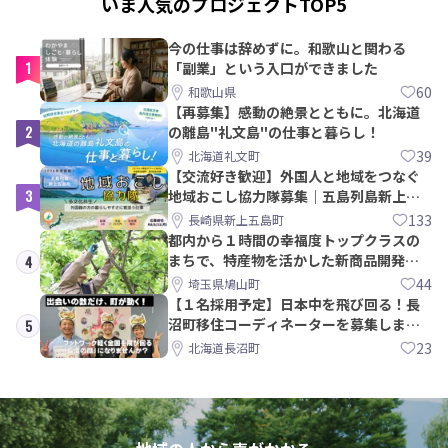
いま人気のプロジェクトTOP5
今の仕事は辞めずに。和歌山と関わる
1
「副業」という入口ができました
60
和歌山県
【再募集】感動の絶景とともに。北海道
2
の離島"礼文島"の仕事と暮らし！
39
北海道礼文町
【交流好き歓迎】外国人と地域をつなぐ
3
地域おこし協力隊募集｜五島列島新上五
島町
133
長崎県新上五島町
都内から１時間の幸福度トップクラスの
まちで、特産物を活かした新商品開発＆
4
PRメンバー募集！
44
埼玉県鳩山町
【１名採用予定】日本中を飛び回る！長
沼町移住コーディネーターを募集しま
5
す！
23
北海道長沼町