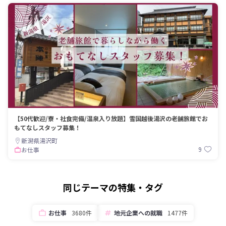
【50代歓迎/寮・社食完備/温泉入り放題】雪国越後湯沢の老舗旅館でお
もてなしスタッフ募集！
新潟県湯沢町
9
お仕事
同じテーマの特集・タグ
お仕事
3680件
地元企業への就職
1477件