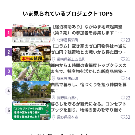
いま見られているプロジェクトTOP5
【宿泊補助あり】ながぬま地域起業塾
1
（第２期）の参加者を募集します！
【8/21〆】
23
北海道長沼町
【コラム】空き家のゼロ円物件は本当に
2
ゼロ円？残置物との戦いから得た四つの
教訓｜新上五島町
31
長崎県新上五島町
都内から１時間の幸福度トップクラスの
3
まちで、特産物を活かした新商品開発＆
PRメンバー募集！
44
埼玉県鳩山町
白馬で暮らし、宿づくりを担う仲間を募
集！
4
22
長野県白馬村
暮らしを守るが観光になる。コンセプト
ブックを創り、地域の営みを守り継ぐ仲
5
間を集めませんか？
52
長野県松本市