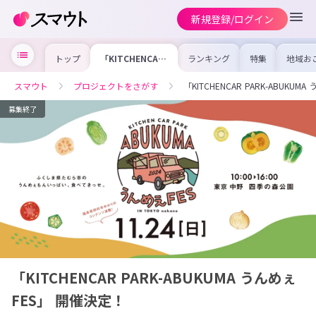
新規登録/ログイン
トップ
「KITCHENCAR
ランキング
特集
地域お
PARK-ABUKUMA
の求人
うんめぇFES」
を集め
開催決定！
事内容
スマウト
プロジェクトをさがす
「KITCHENCAR PARK-ABUKU
を比較
合った
けよう
募集終了
「KITCHENCAR PARK-ABUKUMA うんめぇ
FES」 開催決定！