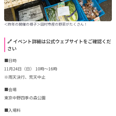
＜昨年の開催の様子＞田村市産の野菜がたくさん！
🔗 イベント詳細は公式ウェブサイトをご確認くだ
さい
■日時

11月24日（日） 10時〜16時

※雨天決行、荒天中止
■会場

東京中野四季の森公園  
■入場料
