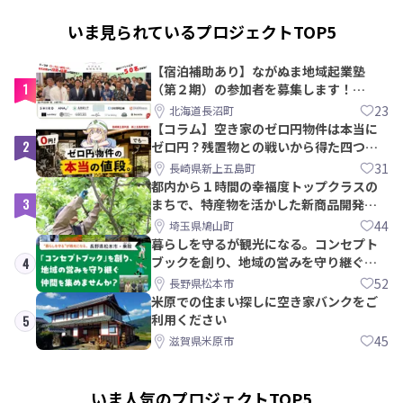
いま見られているプロジェクトTOP5
【宿泊補助あり】ながぬま地域起業塾
1
（第２期）の参加者を募集します！
【8/21〆】
23
北海道長沼町
【コラム】空き家のゼロ円物件は本当に
2
ゼロ円？残置物との戦いから得た四つの
教訓｜新上五島町
31
長崎県新上五島町
都内から１時間の幸福度トップクラスの
3
まちで、特産物を活かした新商品開発＆
PRメンバー募集！
44
埼玉県鳩山町
暮らしを守るが観光になる。コンセプト
ブックを創り、地域の営みを守り継ぐ仲
4
間を集めませんか？
52
長野県松本市
米原での住まい探しに空き家バンクをご
利用ください
5
45
滋賀県米原市
いま人気のプロジェクトTOP5