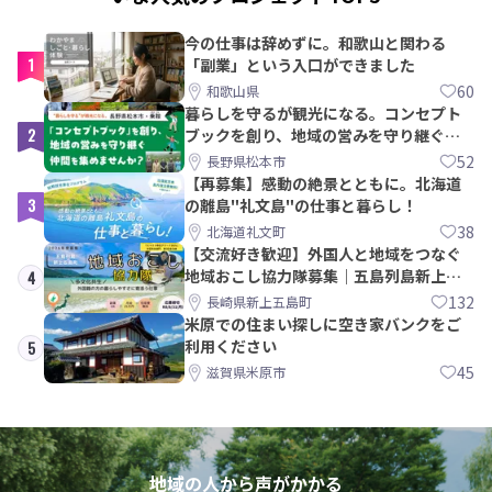
今の仕事は辞めずに。和歌山と関わる
1
「副業」という入口ができました
60
和歌山県
暮らしを守るが観光になる。コンセプト
2
ブックを創り、地域の営みを守り継ぐ仲
間を集めませんか？
52
長野県松本市
【再募集】感動の絶景とともに。北海道
3
の離島"礼文島"の仕事と暮らし！
38
北海道礼文町
【交流好き歓迎】外国人と地域をつなぐ
地域おこし協力隊募集｜五島列島新上五
4
島町
132
長崎県新上五島町
米原での住まい探しに空き家バンクをご
利用ください
5
45
滋賀県米原市
地域の人から声がかかる