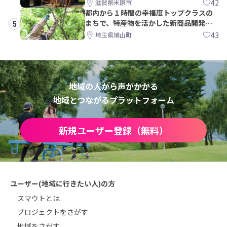
42
滋賀県米原市
都内から１時間の幸福度トップクラスの
まちで、特産物を活かした新商品開発＆
5
PRメンバー募集！
43
埼玉県鳩山町
地域の人から声がかかる
地域とつながるプラットフォーム
新規ユーザー登録（無料）
ユーザー(地域に行きたい人)の方
スマウトとは
プロジェクトをさがす
地域をさがす