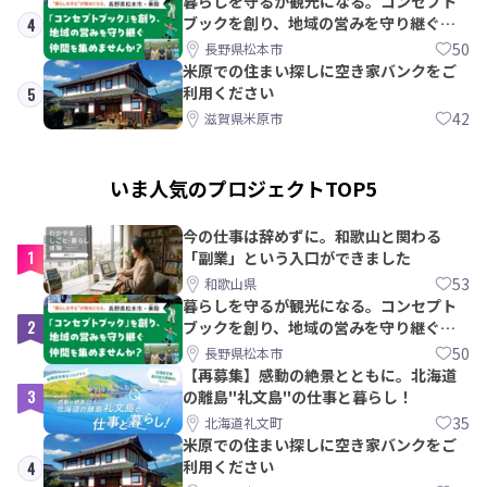
暮らしを守るが観光になる。コンセプト
ブックを創り、地域の営みを守り継ぐ仲
4
間を集めませんか？
50
長野県松本市
米原での住まい探しに空き家バンクをご
利用ください
5
42
滋賀県米原市
いま人気のプロジェクトTOP5
今の仕事は辞めずに。和歌山と関わる
1
「副業」という入口ができました
53
和歌山県
暮らしを守るが観光になる。コンセプト
2
ブックを創り、地域の営みを守り継ぐ仲
間を集めませんか？
50
長野県松本市
【再募集】感動の絶景とともに。北海道
3
の離島"礼文島"の仕事と暮らし！
35
北海道礼文町
米原での住まい探しに空き家バンクをご
利用ください
4