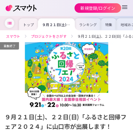
新規登録/ログイン
トップ
９月２１日(土)、
ランキング
特集
地域お
２２日(日)「ふる
の求人
さと回帰フェア２
を集め
０２４」に山口市
事内容
スマウト
プロジェクトをさがす
９月２１日(土)、２２日(日)「
が出展します！
を比較
合った
けよう
募集終了
９月２１日(土)、２２日(日)「ふるさと回帰フ
ェア２０２４」に山口市が出展します！