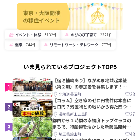
イベント・体験
5132件
のびのび子育て
2321件
温泉
744件
リモートワーク・テレワーク
777件
いま見られているプロジェクトTOP5
【宿泊補助あり】ながぬま地域起業塾
1
（第２期）の参加者を募集します！
【8/21〆】
23
北海道長沼町
【コラム】空き家のゼロ円物件は本当に
2
ゼロ円？残置物との戦いから得た四つの
教訓｜新上五島町
27
長崎県新上五島町
都内から１時間の幸福度トップクラスの
3
まちで、特産物を活かした新商品開発＆
PRメンバー募集！
43
埼玉県鳩山町