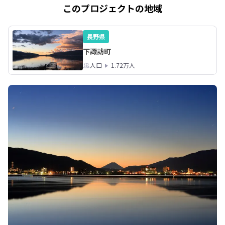
さらに女性ならではの不安や疑問もあ
れらが歩いて回れちゃ
このプロジェクトの地域
るかと思います。

移住は人生の中で大きな決断だからこ
【温泉が２８０円で
そ、思っていた生活とは違った…と後
も！】

長野県
悔しないように事前の情報収集が大切
２８０円から入れる
下諏訪町
です。

なんと町内に７か所
本セミナーでは、実際に長野県へ移住
人口
1.72万人
があるので、みんな
をし、理想の暮らしを叶えたお二人を
の温泉「推し温泉」
ゲストとしてお呼びし、スワッグ作り
自分の推し温泉を見つ
をサポートしながら、移住経験談をお
自宅に温泉が引ける
話ししていただきます。

諏訪ともう一か所だけ
また、９つ市町村・団体の女性職員に
もご参加いただくので、広い長野県を
【諏訪湖ラン！登山！
エリアごと比較しながらお話が聞けま
諏訪湖沿いはジョギ
す。

クリングロードが一
和気あいあいと和やかな雰囲気の中、
れ、ランナーやサイ
みんなでスワッグ作りを楽しみなが
ます。北・中央・南
ら、

など２０００ｍ級の
先輩移住者・市町村職員・参加者同士
でお話しましょう✨

日時：10月12日（土
ご予約はこちらから

（11:00/12:00/13:00/