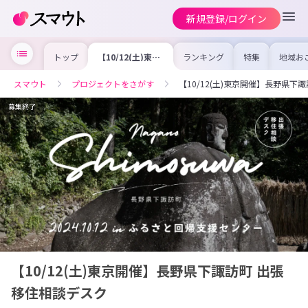
新規登録/ログイン
トップ
【10/12(土)東京
ランキング
特集
地域お
開催】長野県下諏
の求人
訪町 出張移住相
を集め
談デスク
事内容
スマウト
プロジェクトをさがす
【10/12(土)東京開催】長野県下
を比較
合った
けよう
募集終了
【10/12(土)東京開催】長野県下諏訪町 出張
移住相談デスク