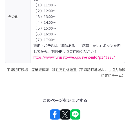
（１）11:00～

（２）12:00～

その他
（３）13:00～

（４）14:00～

（５）15:00～

（６）16:00～

（７）17:00～
詳細・ご予約は「興味ある」「応募したい」ボタンを押
https://www.furusato-web.jp/event-info/p149385/
下諏訪町役場 産業振興課 移住定住促進室（下諏訪町地域おこし協力隊移
住定住チーム）
このページをシェアする