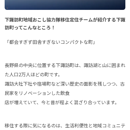
https://www.furusato-web.jp/event-
0/17:00）

info/p168954/

場所：ふるさと回帰支
　　　（東京都千代田区
みなさまのお越しをお待ちしておりま
東京交通会館8F）

下諏訪町地域おこし協力隊移住定住チームが紹介する下諏
す🧙‍♀️
申し込み方法：

訪町ってこんなところ！
下記URLからお申し
https://www.furusa
「都会すぎず田舎すぎないコンパクトな町」
info/p149385/
長野県の中央に位置する下諏訪町は、諏訪湖と山に囲まれ
た人口2万人ほどの町です。

諏訪大社下社や宿場町など深い歴史の面影を残しつつ、古
民家をリノベーションした飲食

店が増えていて、今と昔が程よく混ざり合っています。
移住する際に気になるのは、生活利便性と地域コミュニテ