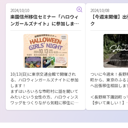
2024/10/10
2024/10/08
楽園信州移住セミナー「ハロウィ
【今週末開催】出
ンガールズナイト」に参加しま
ク
す！
10/13(日)に東京交通会館で開催され
ついに今週末！長野
る、ハロウィンガールズナイトに参加
町から、東京のふる
します！

へ出張移住相談します
まずはいろいろな市町村に話を聞いて
みたいという女性の方、ハロウィンス
＜長野県下諏訪町って
ワッグをつくりながら気軽に移住につ
【歩いて楽しい！】

いてお話しましょう！

駅を中心とした徒歩
に必要な施設がほぼ
長野県への移住に興味はあるけど、う
なくても生活できま
まくいくか心配…

なお店が続々とオー