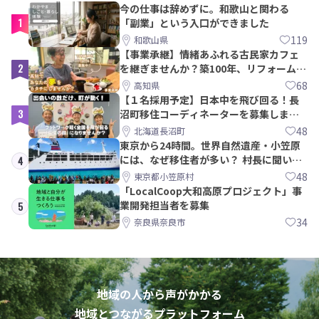
今の仕事は辞めずに。和歌山と関わる
1
「副業」という入口ができました
119
和歌山県
【事業承継】情緒あふれる古民家カフェ
2
を継ぎませんか？築100年、リフォームか
ら約10年！
68
高知県
【１名採用予定】日本中を飛び回る！長
3
沼町移住コーディネーターを募集しま
す！
48
北海道長沼町
東京から24時間。世界自然遺産・小笠原
には、なぜ移住者が多い？ 村長に聞いて
4
みた
48
東京都小笠原村
「LocalCoop大和高原プロジェクト」事
業開発担当者を募集
5
34
奈良県奈良市
地域の人から声がかかる
地域とつながるプラットフォーム