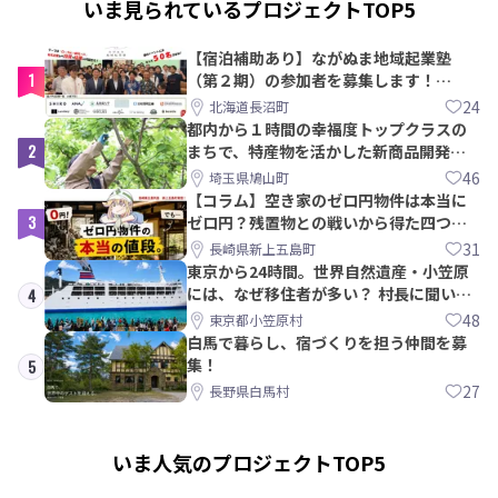
いま見られているプロジェクトTOP5
【宿泊補助あり】ながぬま地域起業塾
1
（第２期）の参加者を募集します！
【8/21〆】
24
北海道長沼町
都内から１時間の幸福度トップクラスの
2
まちで、特産物を活かした新商品開発＆
PRメンバー募集！
46
埼玉県鳩山町
【コラム】空き家のゼロ円物件は本当に
3
ゼロ円？残置物との戦いから得た四つの
教訓｜新上五島町
31
長崎県新上五島町
東京から24時間。世界自然遺産・小笠原
には、なぜ移住者が多い？ 村長に聞いて
4
みた
48
東京都小笠原村
白馬で暮らし、宿づくりを担う仲間を募
集！
5
27
長野県白馬村
いま人気のプロジェクトTOP5