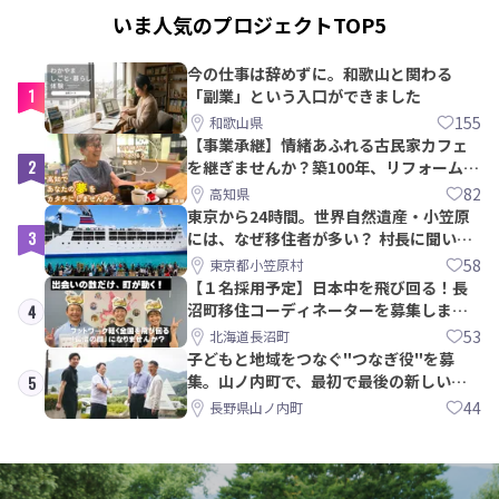
いま人気のプロジェクトTOP5
今の仕事は辞めずに。和歌山と関わる
1
「副業」という入口ができました
155
和歌山県
【事業承継】情緒あふれる古民家カフェ
2
を継ぎませんか？築100年、リフォームか
ら約10年！
82
高知県
東京から24時間。世界自然遺産・小笠原
3
には、なぜ移住者が多い？ 村長に聞いて
みた
58
東京都小笠原村
【１名採用予定】日本中を飛び回る！長
沼町移住コーディネーターを募集しま
4
す！
53
北海道長沼町
子どもと地域をつなぐ"つなぎ役"を募
集。山ノ内町で、最初で最後の新しい学
5
校づくりを一緒に
44
長野県山ノ内町