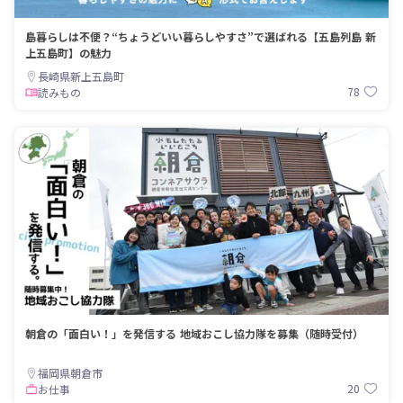
島暮らしは不便？“ちょうどいい暮らしやすさ”で選ばれる【五島列島 新
上五島町】の魅力
長崎県新上五島町
78
読みもの
朝倉の「面白い！」を発信する 地域おこし協力隊を募集（随時受付）
福岡県朝倉市
20
お仕事