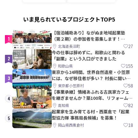
いま見られているプロジェクトTOP5
【宿泊補助あり】ながぬま地域起業塾
1
（第２期）の参加者を募集します！
【8/21〆】
27
北海道長沼町
今の仕事は辞めずに。和歌山と関わる
2
「副業」という入口ができました
155
和歌山県
東京から24時間。世界自然遺産・小笠原
3
には、なぜ移住者が多い？ 村長に聞いて
みた
58
東京都小笠原村
【事業承継】情緒あふれる古民家カフェ
を継ぎませんか？築100年、リフォームか
4
ら約10年！
82
高知県
起業家を生み育てる村・西粟倉で「起業
型協力隊 事務局長候補」を募集！
5
18
岡山県西粟倉村