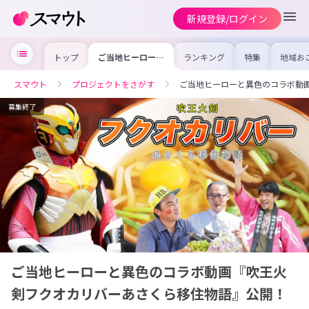
新規登録/ログイン
トップ
ご当地ヒーローと
ランキング
特集
地域お
異色のコラボ動画
の求人
『吹王火剣フクオ
を集め
カリバーあさくら
事内容
スマウト
プロジェクトをさがす
ご当地ヒーローと異色のコラボ動
移住物語』公開！
を比較
合った
けよう
募集終了
ご当地ヒーローと異色のコラボ動画『吹王火
剣フクオカリバーあさくら移住物語』公開！