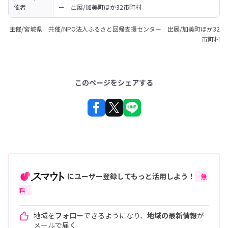
催者
ー　出展/加美町ほか32市町村
主催/宮城県 共催/NPO法人ふるさと回帰支援センター 出展/加美町ほか32
市町村
このページをシェアする
にユーザー登録してもっと活用しよう！
無
料
地域を
フォロー
できるようになり、
地域の最新情報
が
メールで届く