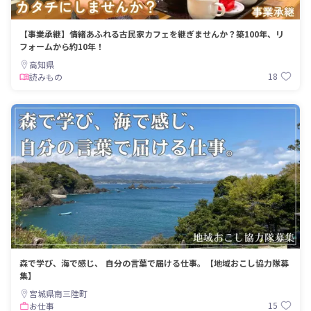
【事業承継】情緒あふれる古民家カフェを継ぎませんか？築100年、リ
フォームから約10年！
高知県
18
読みもの
森で学び、海で感じ、 自分の言葉で届ける仕事。【地域おこし協力隊募
集】
宮城県南三陸町
15
お仕事