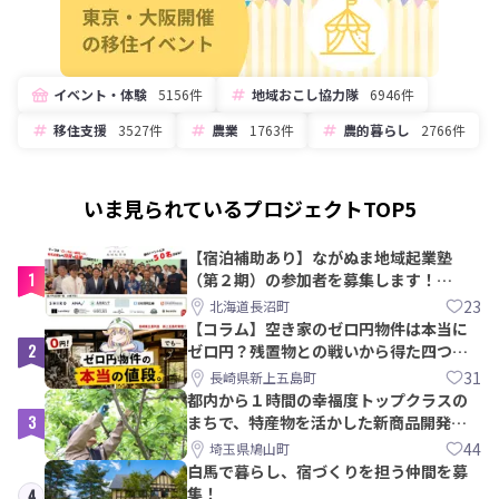
イベント・体験
5156件
地域おこし協力隊
6946件
移住支援
3527件
農業
1763件
農的暮らし
2766件
いま見られているプロジェクトTOP5
【宿泊補助あり】ながぬま地域起業塾
1
（第２期）の参加者を募集します！
【8/21〆】
23
北海道長沼町
【コラム】空き家のゼロ円物件は本当に
2
ゼロ円？残置物との戦いから得た四つの
教訓｜新上五島町
31
長崎県新上五島町
都内から１時間の幸福度トップクラスの
3
まちで、特産物を活かした新商品開発＆
PRメンバー募集！
44
埼玉県鳩山町
白馬で暮らし、宿づくりを担う仲間を募
集！
4