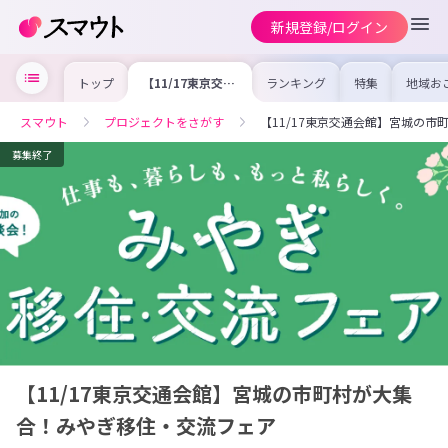
新規登録/ログイン
トップ
【11/17東京交通
ランキング
特集
地域お
会館】宮城の市町
の求人
村が大集合！みや
を集め
ぎ移住・交流フェ
事内容
スマウト
プロジェクトをさがす
【11/17東京交通会館】宮城の
ア
を比較
合った
けよう
募集終了
【11/17東京交通会館】宮城の市町村が大集
合！みやぎ移住・交流フェア