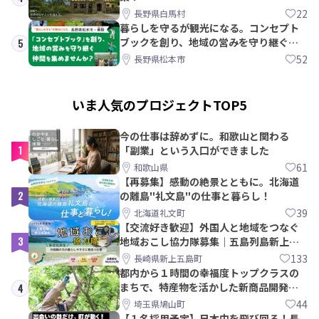
22
長野県白馬村
暮らしを守るが観光になる。コンセプト
ブックを創り、地域の営みを守り継ぐ仲
5
間を集めませんか？
52
長野県松本市
いま人気のプロジェクトTOP5
今の仕事は辞めずに。和歌山と関わる
1
「副業」という入口ができました
61
和歌山県
【再募集】感動の絶景とともに。北海道
2
の離島"礼文島"の仕事と暮らし！
39
北海道礼文町
【交流好き歓迎】外国人と地域をつなぐ
3
地域おこし協力隊募集｜五島列島新上五
島町
133
長崎県新上五島町
都内から１時間の幸福度トップクラスの
まちで、特産物を活かした新商品開発＆
4
PRメンバー募集！
44
埼玉県鳩山町
【１名採用予定】日本中を飛び回る！長