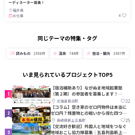
ーディネーター募集！
福井県
4
お仕事
同じテーマの特集・タグ
読みもの
1956件
温泉
744件
宿泊・観光
1907件
いま見られているプロジェクトTOP5
【宿泊補助あり】ながぬま地域起業塾
1
（第２期）の参加者を募集します！
【8/21〆】
22
北海道長沼町
【コラム】空き家のゼロ円物件は本当に
2
ゼロ円？残置物との戦いから得た四つの
教訓｜新上五島町
25
長崎県新上五島町
【交流好き歓迎】外国人と地域をつなぐ
3
地域おこし協力隊募集｜五島列島新上五