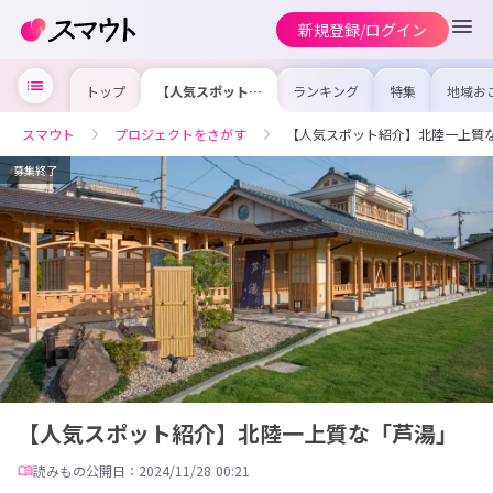
新規登録/ログイン
トップ
【人気スポット紹
ランキング
特集
地域お
介】北陸一上質な
の求人
「芦湯」
を集め
事内容
スマウト
プロジェクトをさがす
【人気スポット紹介】北陸一上質
を比較
合った
けよう
募集終了
【人気スポット紹介】北陸一上質な「芦湯」
読みもの
公開日：2024/11/28 00:21