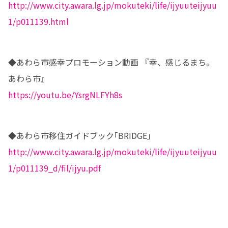
http://www.city.awara.lg.jp/mokuteki/life/ijyuuteijyuu
1/p011139.html
◆あわら市感幸プロモーション動画 『幸、感じるまち。
https://youtu.be/YsrgNLFYh8s
http://www.city.awara.lg.jp/mokuteki/life/ijyuuteijyuu
1/p011139_d/fil/ijyu.pdf