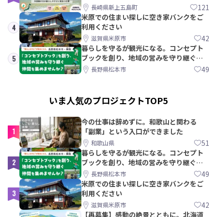
島町
121
長崎県新上五島町
米原での住まい探しに空き家バンクをご
利用ください
4
42
滋賀県米原市
暮らしを守るが観光になる。コンセプト
ブックを創り、地域の営みを守り継ぐ仲
5
間を集めませんか？
49
長野県松本市
いま人気のプロジェクトTOP5
今の仕事は辞めずに。和歌山と関わる
1
「副業」という入口ができました
51
和歌山県
暮らしを守るが観光になる。コンセプト
2
ブックを創り、地域の営みを守り継ぐ仲
間を集めませんか？
49
長野県松本市
米原での住まい探しに空き家バンクをご
3
利用ください
42
滋賀県米原市
【再募集】感動の絶景とともに。北海道