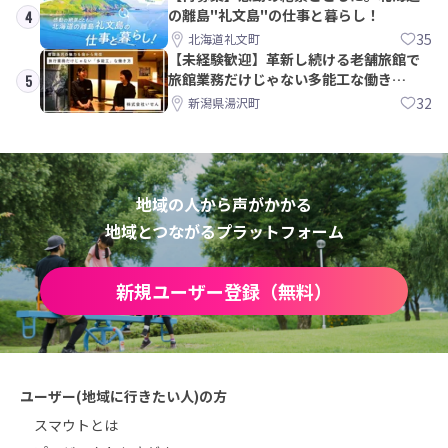
の離島"礼文島"の仕事と暮らし！
4
35
北海道礼文町
【未経験歓迎】革新し続ける老舗旅館で
旅館業務だけじゃない多能工な働き
5
方。 株式会社いせん
32
新潟県湯沢町
地域の人から声がかかる
地域とつながるプラットフォーム
新規ユーザー登録（無料）
ユーザー(地域に行きたい人)の方
スマウトとは