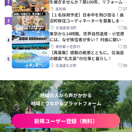
2
を継ぎませんか？築100年、リフォームか
ら約10年！
37
高知県
【１名採用予定】日本中を飛び回る！長
3
沼町移住コーディネーターを募集しま
す！
36
北海道長沼町
東京から24時間。世界自然遺産・小笠原
には、なぜ移住者が多い？ 村長に聞いて
4
みた
35
東京都小笠原村
【再募集】感動の絶景とともに。北海道
の離島"礼文島"の仕事と暮らし！
5
39
北海道礼文町
地域の人から声がかかる
地域とつながるプラットフォーム
新規ユーザー登録（無料）