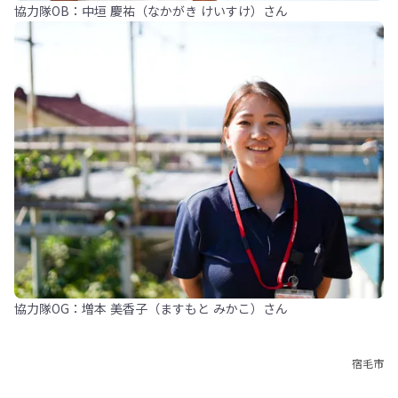
協力隊OB：中垣 慶祐（なかがき けいすけ）さん
協力隊OG：増本 美香子（ますもと みかこ）さん
宿毛市