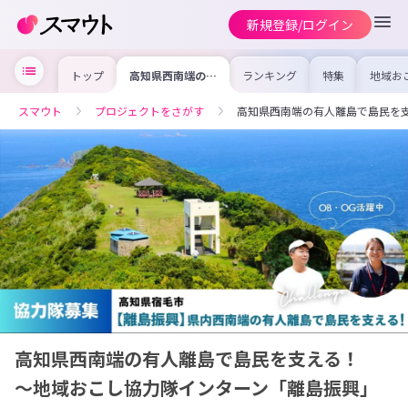
新規登録/ログイン
トップ
高知県西南端の有
ランキング
特集
地域お
人離島で島民を支
の求人
える！ ～地域お
を集め
こし協力隊インタ
事内容
スマウト
プロジェクトをさがす
高知県西南端の有人離島で島民を
ーン「離島振興」
を比較
募集～
合った
けよう
高知県西南端の有人離島で島民を支える！
～地域おこし協力隊インターン「離島振興」