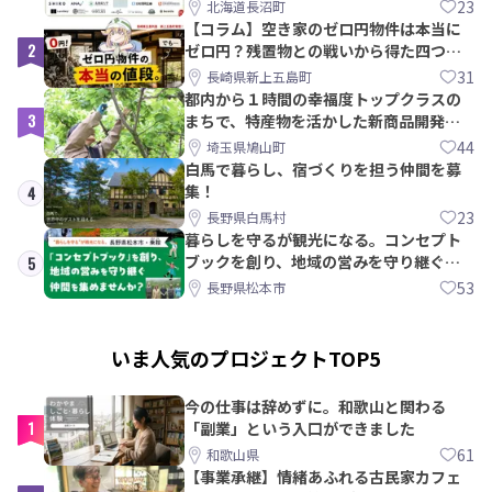
【8/21〆】
23
北海道長沼町
【コラム】空き家のゼロ円物件は本当に
2
ゼロ円？残置物との戦いから得た四つの
教訓｜新上五島町
31
長崎県新上五島町
都内から１時間の幸福度トップクラスの
3
まちで、特産物を活かした新商品開発＆
PRメンバー募集！
44
埼玉県鳩山町
白馬で暮らし、宿づくりを担う仲間を募
集！
4
23
長野県白馬村
暮らしを守るが観光になる。コンセプト
ブックを創り、地域の営みを守り継ぐ仲
5
間を集めませんか？
53
長野県松本市
いま人気のプロジェクトTOP5
今の仕事は辞めずに。和歌山と関わる
1
「副業」という入口ができました
61
和歌山県
【事業承継】情緒あふれる古民家カフェ